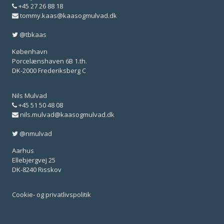
+45 27 26 88 18
tommy.kaas@kaasogmulvad.dk
@tbkaas
København
Porcelænshaven 6B 1.th.
DK-2000 Frederiksberg C
Nils Mulvad
+45 51 50 48 08
nils.mulvad@kaasogmulvad.dk
@nmulvad
Aarhus
Ellebjergvej 25
DK-8240 Risskov
Cookie- og privatlivspolitik