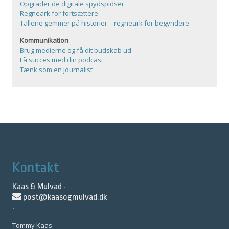
Opgrader de digitale spydspidser
Regneark for fortsættere
Tallene gemmer på historier – regneark for begyndere
Kommunikation
Brug medierne og få dit budskab ud
Få succes med din podcast
Tænk som en journalist
Kontakt
Kaas & Mulvad ·
post@kaasogmulvad.dk
·
Tommy Kaas