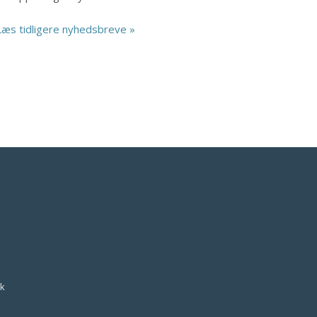
Læs tidligere nyhedsbreve »
k