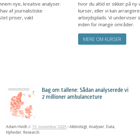
ennem nye, kreative analyser.
hvor du altid er sikker på ny 
av af journalistiske
kurser, eller vi kan arranger
tet priser, vakt
arbejdsplads. Vi underviser 
inden for mange områder.
MERE OM KURSER
Bag om tallene: Sådan analyserede vi
2 millioner ambulanceture
Adam Hvidt
d.
15. november 2025
i
Aktindsigt
,
Analyser
,
Data
,
Nyheder
,
Research