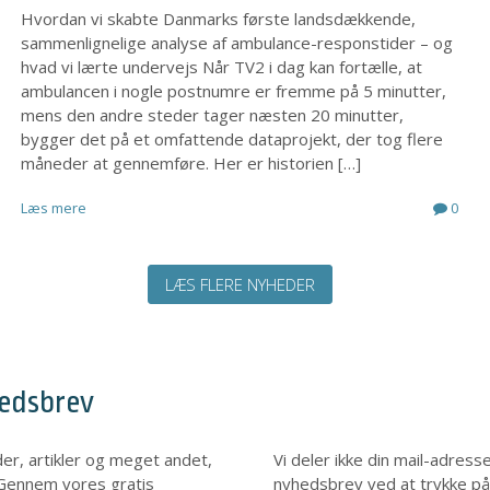
Hvordan vi skabte Danmarks første landsdækkende,
sammenlignelige analyse af ambulance-responstider – og
hvad vi lærte undervejs Når TV2 i dag kan fortælle, at
ambulancen i nogle postnumre er fremme på 5 minutter,
mens den andre steder tager næsten 20 minutter,
bygger det på et omfattende dataprojekt, der tog flere
måneder at gennemføre. Her er historien […]
Læs mere
0
LÆS FLERE NYHEDER
hedsbrev
r, artikler og meget andet,
Vi deler ikke din mail-adress
e. Gennem vores gratis
nyhedsbrev ved at trykke på