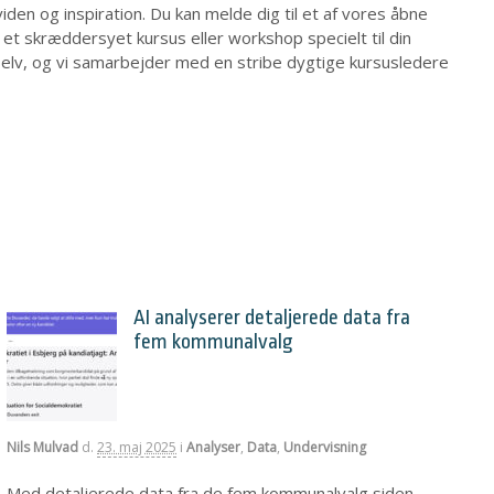
viden og inspiration. Du kan melde dig til et af vores åbne
e et skræddersyet kursus eller workshop specielt til din
selv, og vi samarbejder med en stribe dygtige kursusledere
AI analyserer detaljerede data fra
fem kommunalvalg
Nils Mulvad
d.
23. maj 2025
i
Analyser
,
Data
,
Undervisning
Med detaljerede data fra de fem kommunalvalg siden