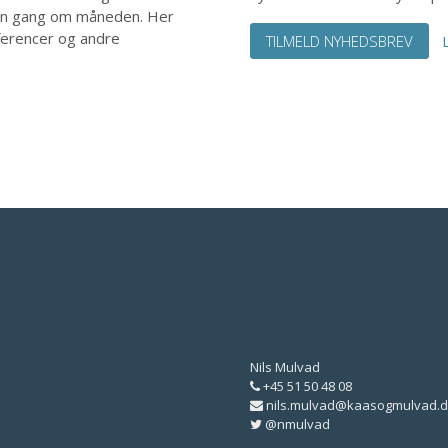
. en gang om måneden. Her
ferencer og andre
TILMELD NYHEDSBREV
Nils Mulvad
+45 51 50 48 08
nils.mulvad@kaasogmulvad.d
@nmulvad