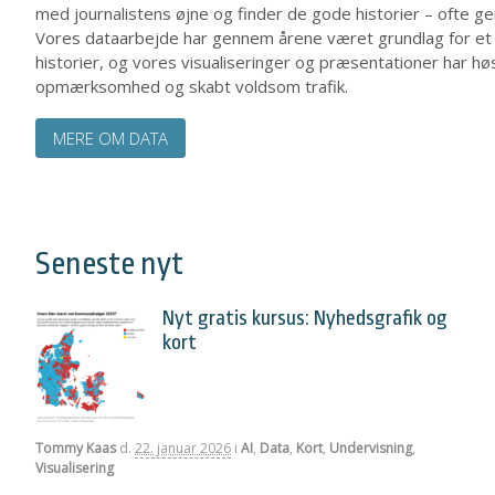
med journalistens øjne og finder de gode historier – ofte g
Vores dataarbejde har gennem årene været grundlag for et h
historier, og vores visualiseringer og præsentationer har høs
opmærksomhed og skabt voldsom trafik.
MERE OM DATA
Seneste nyt
Nyt gratis kursus: Nyhedsgrafik og
kort
Tommy Kaas
d.
22. januar 2026
i
AI
,
Data
,
Kort
,
Undervisning
,
Visualisering