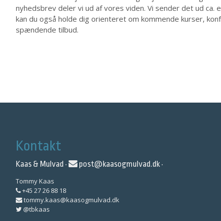
nyhedsbrev deler vi ud af vores viden. Vi sender det ud ca
kan du også holde dig orienteret om kommende kurser, kon
spændende tilbud.
Kontakt
Kaas & Mulvad ·
post@kaasogmulvad.dk
·
Tommy Kaas
+45 27 26 88 18
tommy.kaas@kaasogmulvad.dk
@tbkaas