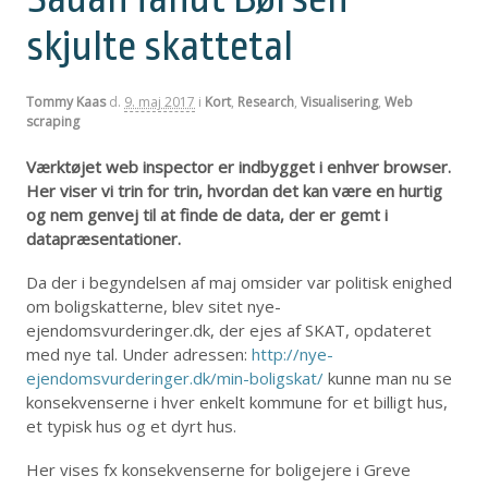
skjulte skattetal
Tommy Kaas
d.
9. maj 2017
i
Kort
,
Research
,
Visualisering
,
Web
scraping
Værktøjet web inspector er indbygget i enhver browser.
Her viser vi trin for trin, hvordan det kan være en hurtig
og nem genvej til at finde de data, der er gemt i
datapræsentationer.
Da der i begyndelsen af maj omsider var politisk enighed
om boligskatterne, blev sitet nye-
ejendomsvurderinger.dk, der ejes af SKAT, opdateret
med nye tal. Under adressen:
http://nye-
ejendomsvurderinger.dk/min-boligskat/
kunne man nu se
konsekvenserne i hver enkelt kommune for et billigt hus,
et typisk hus og et dyrt hus.
Her vises fx konsekvenserne for boligejere i Greve