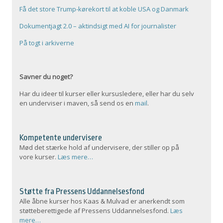
Få det store Trump-kørekort til at koble USA og Danmark
Dokumentjagt 2.0 – aktindsigt med AI for journalister
På togt i arkiverne
Savner du noget?
Har du ideer til kurser eller kursusledere, eller har du selv
en underviser i maven, så send os en
mail
.
Kompetente undervisere
Mød det stærke hold af undervisere, der stiller op på
vore kurser.
Læs mere…
Støtte fra Pressens Uddannelsesfond
Alle åbne kurser hos Kaas & Mulvad er anerkendt som
støtteberettigede af Pressens Uddannelsesfond.
Læs
mere…