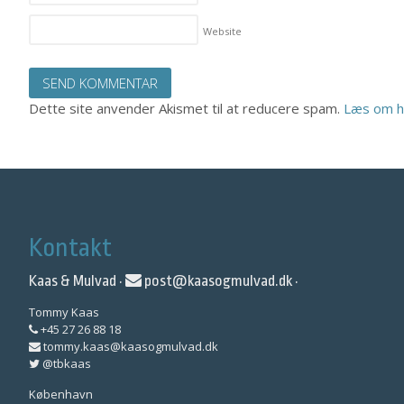
Website
Dette site anvender Akismet til at reducere spam.
Læs om h
Kontakt
Kaas & Mulvad ·
post@kaasogmulvad.dk
·
Tommy Kaas
+45 27 26 88 18
tommy.kaas@kaasogmulvad.dk
@tbkaas
København