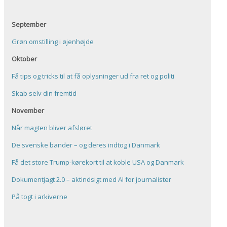
September
Grøn omstilling i øjenhøjde
Oktober
Få tips og tricks til at få oplysninger ud fra ret og politi
Skab selv din fremtid
November
Når magten bliver afsløret
De svenske bander – og deres indtog i Danmark
Få det store Trump-kørekort til at koble USA og Danmark
Dokumentjagt 2.0 – aktindsigt med AI for journalister
På togt i arkiverne