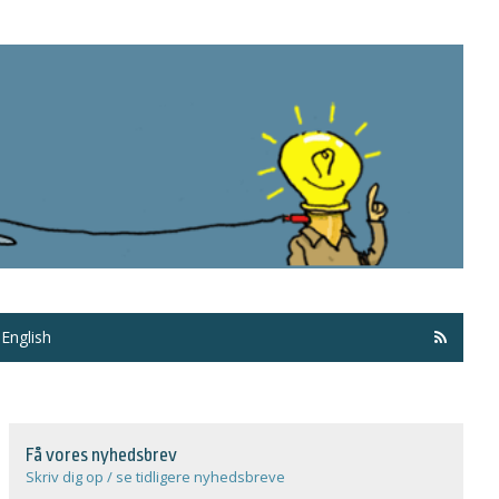
Få ma
English
Få vores nyhedsbrev
Skriv dig op / se tidligere nyhedsbreve