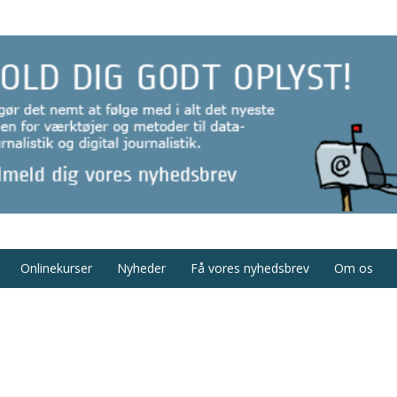
Onlinekurser
Nyheder
Få vores nyhedsbrev
Om os