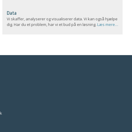
Data
Vi skaffer, analyserer og visualiserer data. Vi kan også hjælpe
dig. Har du et problem, har vi et bud på en løsning.
Læs mere…
k