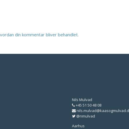
vordan din kommentar bliver behandlet
.
Nils Mulvad
+45 51 50 48 08
nils.mulvad@kaasogmulvad.d
@nmulvad
Aarhus