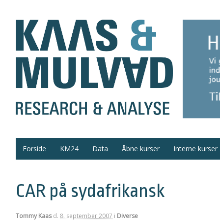
Forside
KM24
Data
Åbne kurser
Interne kurser
CAR på sydafrikansk
Tommy Kaas
d.
8. september 2007
i
Diverse