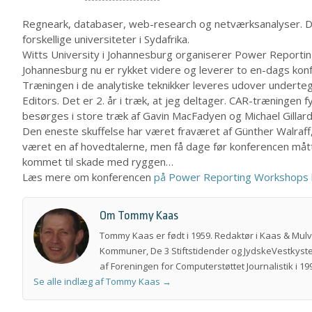
Regneark, databaser, web-research og netværksanalyser. Det 
forskellige universiteter i Sydafrika.
Witts University i Johannesburg organiserer Power Reportin
Johannesburg nu er rykket videre og leverer to en-dags kon
Træningen i de analytiske teknikker leveres udover underte
Editors. Det er 2. år i træk, at jeg deltager. CAR-træningen 
besørges i store træk af Gavin MacFadyen og Michael Gillard 
Den eneste skuffelse har været fraværet af Günther Walraff
været en af hovedtalerne, men få dage før konferencen måtte
kommet til skade med ryggen…
Læs mere om konferencen
på Power Reporting Workshops
Om Tommy Kaas
Tommy Kaas er født i 1959. Redaktør i Kaas & Mul
Kommuner, De 3 Stiftstidender og JydskeVestkyste
af Foreningen for Computerstøttet Journalistik i 199
Se alle indlæg af Tommy Kaas
→