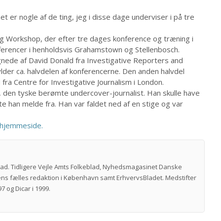
er nogle af de ting, jeg i disse dage underviser i på tre
g Workshop, der efter tre dages konference og træning i
ferencer i henholdsvis Grahamstown og Stellenbosch.
gnede af David Donald fra Investigative Reporters and
fylder ca. halvdelen af konferencerne. Den anden halvdel
fra Centre for Investigative Journalism i London.
, den tyske berømte undercover-journalist. Han skulle have
 han melde fra. Han var faldet ned af en stige og var
 hjemmeside.
vad. Tidligere Vejle Amts Folkeblad, Nyhedsmagasinet Danske
ns fælles redaktion i København samt ErhvervsBladet. Medstifter
7 og Dicar i 1999.