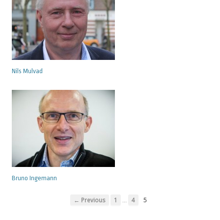
Nils Mulvad
Bruno Ingemann
…
← Previous
1
4
5