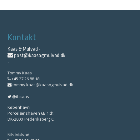
Kontakt
Kaas & Mulvad ·
post@kaasogmulvad.dk
·
Tommy Kaas
+45 27 26 88 18
tommy.kaas@kaasogmulvad.dk
@tbkaas
København
Porcelænshaven 6B 1.th.
DK-2000 Frederiksberg C
Nils Mulvad