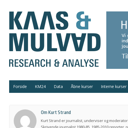
Forside
KM24
Data
Åbne kurser
Interne kurser
Om Kurt Strand
Kurt Strand er journalist, underviser og moderator
Skrivende journalist 1980-85, 1985-2010 reporter, 