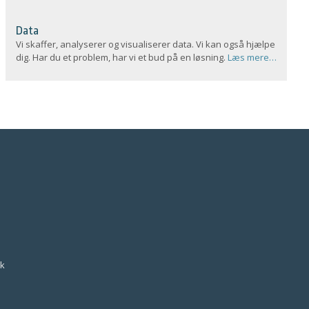
Data
Vi skaffer, analyserer og visualiserer data. Vi kan også hjælpe
dig. Har du et problem, har vi et bud på en løsning.
Læs mere…
k