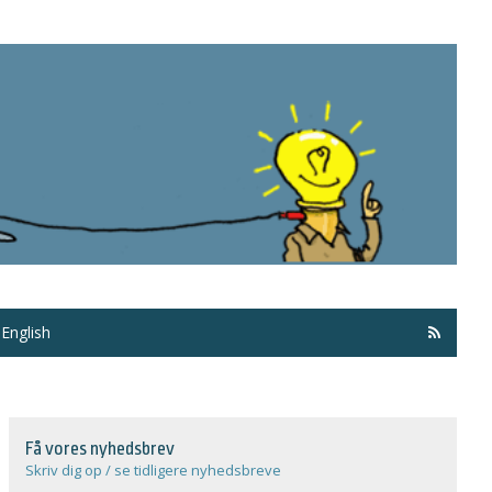
Få ma
English
Få vores nyhedsbrev
Skriv dig op / se tidligere nyhedsbreve