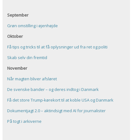
September
Grøn omstilling i øjenhøjde
Oktober
Få tips og tricks til at få oplysninger ud fra ret og politi
Skab selv din fremtid
November
Når magten bliver afsløret
De svenske bander – og deres indtog i Danmark
Få det store Trump-kørekort til at koble USA og Danmark
Dokumentjagt 2.0 – aktindsigt med AI for journalister
På togt i arkiverne