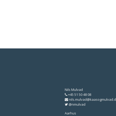
Nils Mulvad
+45 51 50 48 08
nils.mulvad@kaasogmulvad.d
@nmulvad
Aarhus