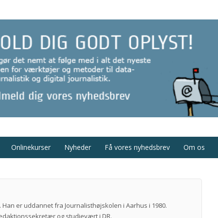
Onlinekurser
Nyheder
Få vores nyhedsbrev
Om os
. Han er uddannet fra Journalisthøjskolen i Aarhus i 1980.
redaktionssekretær og studievært i DR.