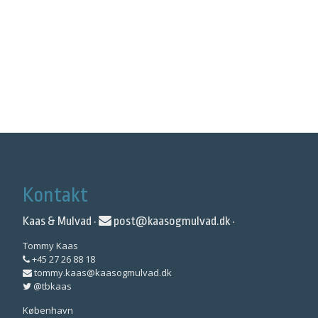
Kontakt
Kaas & Mulvad ·
post@kaasogmulvad.dk
·
Tommy Kaas
+45 27 26 88 18
tommy.kaas@kaasogmulvad.dk
@tbkaas
København