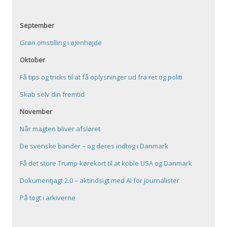
September
Grøn omstilling i øjenhøjde
Oktober
Få tips og tricks til at få oplysninger ud fra ret og politi
Skab selv din fremtid
November
Når magten bliver afsløret
De svenske bander – og deres indtog i Danmark
Få det store Trump-kørekort til at koble USA og Danmark
Dokumentjagt 2.0 – aktindsigt med AI for journalister
På togt i arkiverne