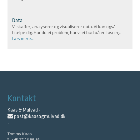
Data
Vi skaffer, analyserer og visualiserer data. Vi kan også
hjælpe dig. Har du et problem, har vi et bud på en løsning.
Læs mere…
Kontakt
Kaas & Mulvad ·
post@kaasogmulvad.dk
·
Tommy Kaas
+45 27 26 88 18