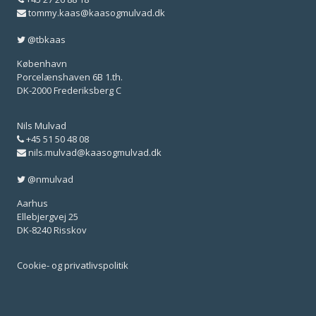
tommy.kaas@kaasogmulvad.dk
@tbkaas
København
Porcelænshaven 6B 1.th.
DK-2000 Frederiksberg C
Nils Mulvad
+45 51 50 48 08
nils.mulvad@kaasogmulvad.dk
@nmulvad
Aarhus
Ellebjergvej 25
DK-8240 Risskov
Cookie- og privatlivspolitik