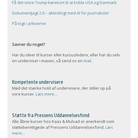
Få det store Trump-kørekort til at koble USA og Danmark
Dokumentjagt 2.0 – aktindsigt med AI for journalister
På togt i arkiverne
Savner du noget?
Har du ideer til kurser eller kursusledere, eller har du selv
en underviser i maven, så send os en
mail
.
Kompetente undervisere
Mød det stærke hold af undervisere, der stiller op på
vore kurser.
Læs mere…
Støtte fra Pressens Uddannelsesfond
Alle åbne kurser hos Kaas & Mulvad er anerkendt som
støtteberettigede af Pressens Uddannelsesfond.
Læs
mere…