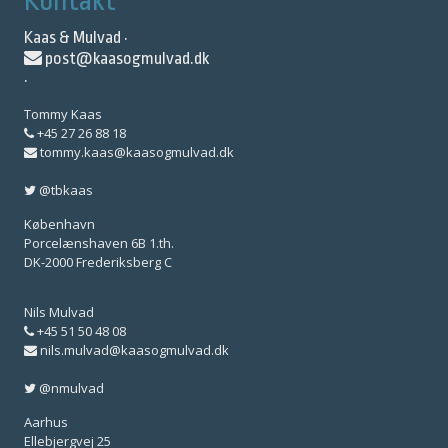
Kontakt
Kaas & Mulvad ·
post@kaasogmulvad.dk
·
Tommy Kaas
+45 27 26 88 18
tommy.kaas@kaasogmulvad.dk
@tbkaas
København
Porcelænshaven 6B 1.th.
DK-2000 Frederiksberg C
Nils Mulvad
+45 51 50 48 08
nils.mulvad@kaasogmulvad.dk
@nmulvad
Aarhus
Ellebjergvej 25