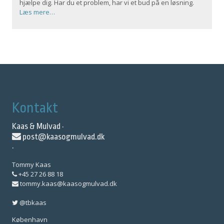
hjælpe dig. Har du et problem, har vi et bud på en løsning.
Læs mere…
Kontakt
Kaas & Mulvad ·
post@kaasogmulvad.dk
·
Tommy Kaas
+45 27 26 88 18
tommy.kaas@kaasogmulvad.dk
@tbkaas
København