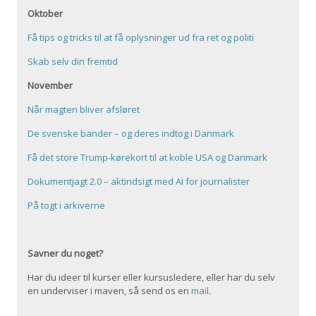
Oktober
Få tips og tricks til at få oplysninger ud fra ret og politi
Skab selv din fremtid
November
Når magten bliver afsløret
De svenske bander – og deres indtog i Danmark
Få det store Trump-kørekort til at koble USA og Danmark
Dokumentjagt 2.0 – aktindsigt med AI for journalister
På togt i arkiverne
Savner du noget?
Har du ideer til kurser eller kursusledere, eller har du selv
en underviser i maven, så send os en
mail
.