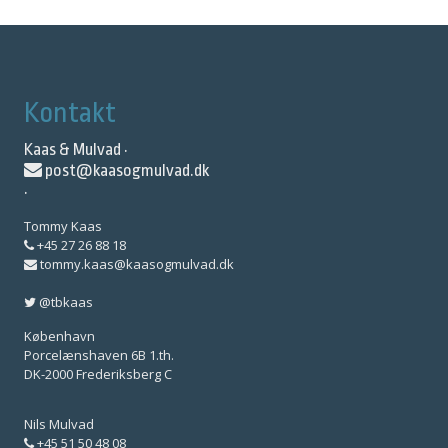
Kontakt
Kaas & Mulvad ·
post@kaasogmulvad.dk
·
Tommy Kaas
+45 27 26 88 18
tommy.kaas@kaasogmulvad.dk
@tbkaas
København
Porcelænshaven 6B 1.th.
DK-2000 Frederiksberg C
Nils Mulvad
+45 51 50 48 08