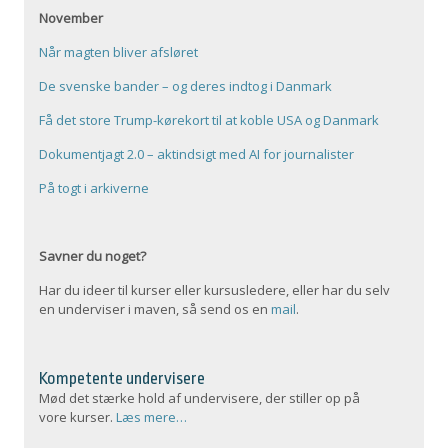
November
Når magten bliver afsløret
De svenske bander – og deres indtog i Danmark
Få det store Trump-kørekort til at koble USA og Danmark
Dokumentjagt 2.0 – aktindsigt med AI for journalister
På togt i arkiverne
Savner du noget?
Har du ideer til kurser eller kursusledere, eller har du selv
en underviser i maven, så send os en
mail
.
Kompetente undervisere
Mød det stærke hold af undervisere, der stiller op på
vore kurser.
Læs mere…