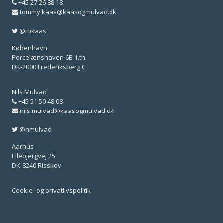
+45 27 26 88 18
tommy.kaas@kaasogmulvad.dk
@tbkaas
København
Porcelænshaven 6B 1.th.
DK-2000 Frederiksberg C
Nils Mulvad
+45 51 50 48 08
nils.mulvad@kaasogmulvad.dk
@nmulvad
Aarhus
Ellebjergvej 25
DK-8240 Risskov
Cookie- og privatlivspolitik