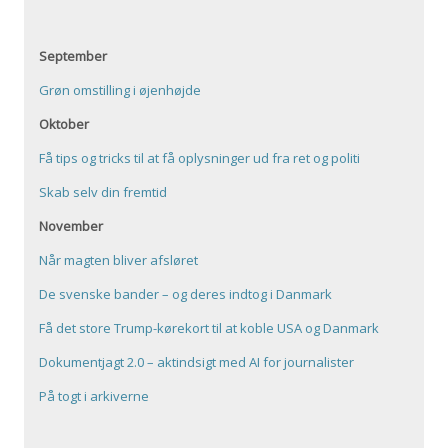
September
Grøn omstilling i øjenhøjde
Oktober
Få tips og tricks til at få oplysninger ud fra ret og politi
Skab selv din fremtid
November
Når magten bliver afsløret
De svenske bander – og deres indtog i Danmark
Få det store Trump-kørekort til at koble USA og Danmark
Dokumentjagt 2.0 – aktindsigt med AI for journalister
På togt i arkiverne