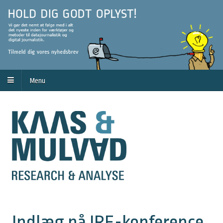
Menu
Indlæg på IRE-konference