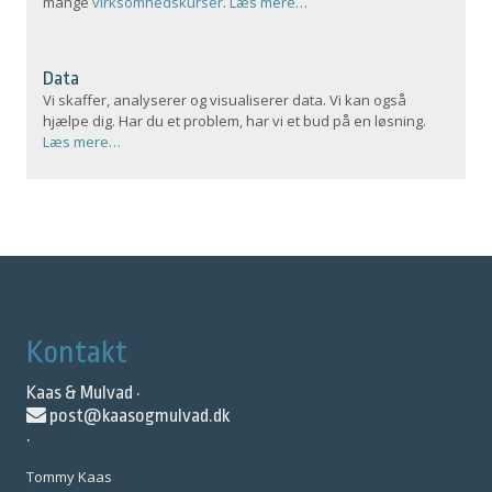
mange
virksomhedskurser
.
Læs mere…
Data
Vi skaffer, analyserer og visualiserer data. Vi kan også
hjælpe dig. Har du et problem, har vi et bud på en løsning.
Læs mere…
Kontakt
Kaas & Mulvad ·
post@kaasogmulvad.dk
·
Tommy Kaas