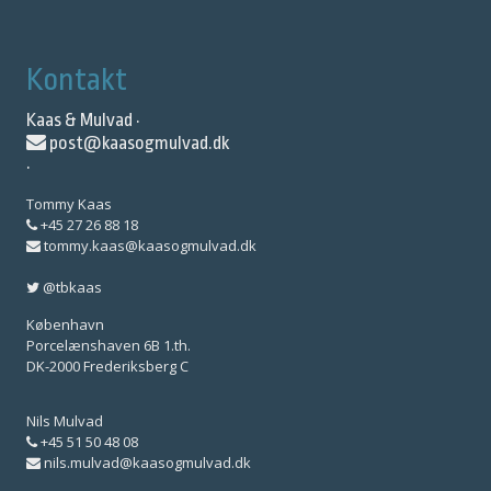
Kontakt
Kaas & Mulvad ·
post@kaasogmulvad.dk
·
Tommy Kaas
+45 27 26 88 18
tommy.kaas@kaasogmulvad.dk
@tbkaas
København
Porcelænshaven 6B 1.th.
DK-2000 Frederiksberg C
Nils Mulvad
+45 51 50 48 08
nils.mulvad@kaasogmulvad.dk