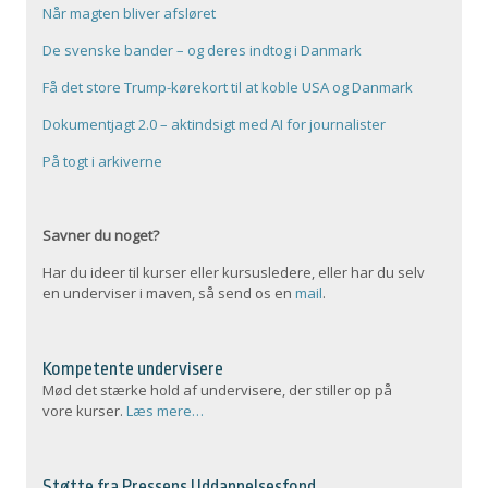
Når magten bliver afsløret
De svenske bander – og deres indtog i Danmark
Få det store Trump-kørekort til at koble USA og Danmark
Dokumentjagt 2.0 – aktindsigt med AI for journalister
På togt i arkiverne
Savner du noget?
Har du ideer til kurser eller kursusledere, eller har du selv
en underviser i maven, så send os en
mail
.
Kompetente undervisere
Mød det stærke hold af undervisere, der stiller op på
vore kurser.
Læs mere…
Støtte fra Pressens Uddannelsesfond