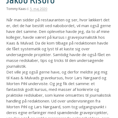
Jakob Risbro
Tommy Kaas
d.
5. maj 2020
Når man sidder på restauranten og ser, hvor lækkert det
er, det de har bestilt ved nabobordet, vil man også gerne
have det samme. Den oplevelse havde jeg, da to af mine
kolleger, havde været på kursus i gravejournalistik hos
Kaas & Mulvad. Da de kom tilbage på redaktionen havde
de fået systematik og lyst til at kaste sig over
undersøgende projekter. Samtidig havde de også fået en
masse redskaber, tips og tricks til den undersøgende
journalistik.
Det ville jeg også gerne have, og derfor meldte jeg mig
til Kaas & Mulvads gravekursus, hvor Lars Nørgaard og
Morten Pihl underviste. Og jeg fik det samme: et
fantastisk godt kursus, med masser af konkrete og
praktiske redskaber, som kunne omsættes til journalistisk
handling på redaktionen. Ud over undervisningen fra
Morten Pihl og Lars Nørgaard, som tog udgangspunkt i
deres egne erfaringer med spændende graveprojekter,