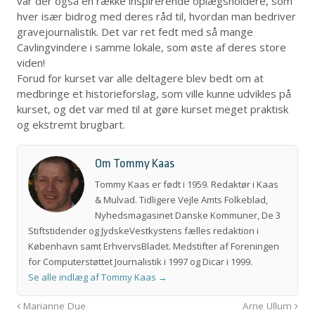
var der også en række inspirerende oplægsholdere, som
hver især bidrog med deres råd til, hvordan man bedriver
gravejournalistik. Det var ret fedt med så mange
Cavlingvindere i samme lokale, som øste af deres store
viden!
Forud for kurset var alle deltagere blev bedt om at
medbringe et historieforslag, som ville kunne udvikles på
kurset, og det var med til at gøre kurset meget praktisk
og ekstremt brugbart.
Om Tommy Kaas
Tommy Kaas er født i 1959. Redaktør i Kaas
& Mulvad. Tidligere Vejle Amts Folkeblad,
Nyhedsmagasinet Danske Kommuner, De 3
Stiftstidender og JydskeVestkystens fælles redaktion i
København samt ErhvervsBladet. Medstifter af Foreningen
for Computerstøttet Journalistik i 1997 og Dicar i 1999.
Se alle indlæg af Tommy Kaas
→
Marianne Due
Arne Ullum