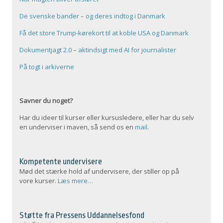
De svenske bander – og deres indtog i Danmark
Få det store Trump-kørekort til at koble USA og Danmark
Dokumentjagt 2.0 – aktindsigt med AI for journalister
På togt i arkiverne
Savner du noget?
Har du ideer til kurser eller kursusledere, eller har du selv
en underviser i maven, så send os en
mail
.
Kompetente undervisere
Mød det stærke hold af undervisere, der stiller op på
vore kurser.
Læs mere…
Støtte fra Pressens Uddannelsesfond