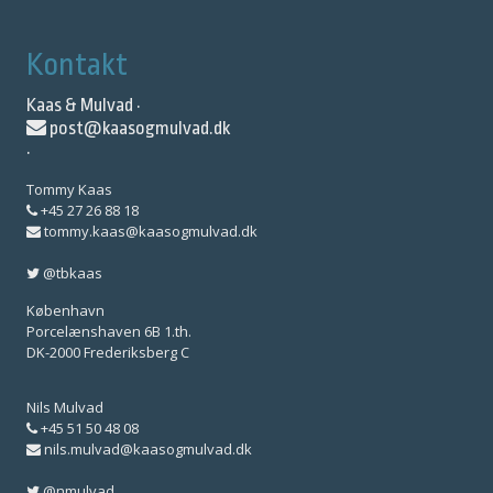
Kontakt
Kaas & Mulvad ·
post@kaasogmulvad.dk
·
Tommy Kaas
+45 27 26 88 18
tommy.kaas@kaasogmulvad.dk
@tbkaas
København
Porcelænshaven 6B 1.th.
DK-2000 Frederiksberg C
Nils Mulvad
+45 51 50 48 08
nils.mulvad@kaasogmulvad.dk
@nmulvad