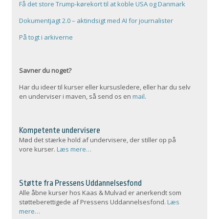
Få det store Trump-kørekort til at koble USA og Danmark
Dokumentjagt 2.0 – aktindsigt med AI for journalister
På togt i arkiverne
Savner du noget?
Har du ideer til kurser eller kursusledere, eller har du selv
en underviser i maven, så send os en
mail
.
Kompetente undervisere
Mød det stærke hold af undervisere, der stiller op på
vore kurser.
Læs mere…
Støtte fra Pressens Uddannelsesfond
Alle åbne kurser hos Kaas & Mulvad er anerkendt som
støtteberettigede af Pressens Uddannelsesfond.
Læs
mere…