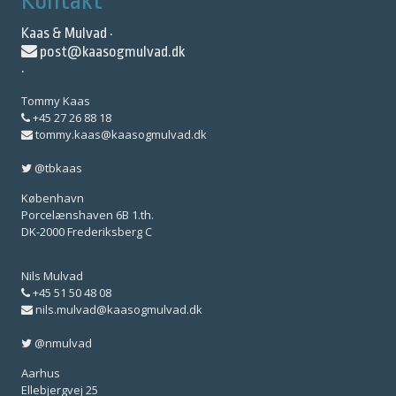
Kontakt
Kaas & Mulvad ·
post@kaasogmulvad.dk
·
Tommy Kaas
+45 27 26 88 18
tommy.kaas@kaasogmulvad.dk
@tbkaas
København
Porcelænshaven 6B 1.th.
DK-2000 Frederiksberg C
Nils Mulvad
+45 51 50 48 08
nils.mulvad@kaasogmulvad.dk
@nmulvad
Aarhus
Ellebjergvej 25