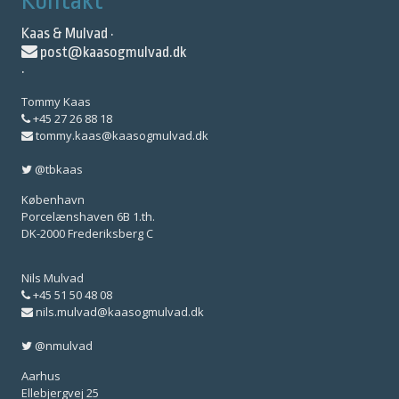
Kontakt
Kaas & Mulvad ·
post@kaasogmulvad.dk
·
Tommy Kaas
+45 27 26 88 18
tommy.kaas@kaasogmulvad.dk
@tbkaas
København
Porcelænshaven 6B 1.th.
DK-2000 Frederiksberg C
Nils Mulvad
+45 51 50 48 08
nils.mulvad@kaasogmulvad.dk
@nmulvad
Aarhus
Ellebjergvej 25