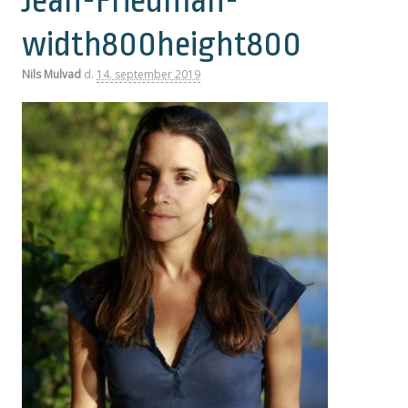
Jean-Friedman-
width800height800
Nils Mulvad
d.
14. september 2019