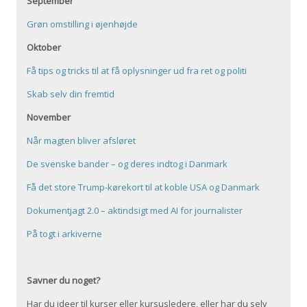
September
Grøn omstilling i øjenhøjde
Oktober
Få tips og tricks til at få oplysninger ud fra ret og politi
Skab selv din fremtid
November
Når magten bliver afsløret
De svenske bander – og deres indtog i Danmark
Få det store Trump-kørekort til at koble USA og Danmark
Dokumentjagt 2.0 – aktindsigt med AI for journalister
På togt i arkiverne
Savner du noget?
Har du ideer til kurser eller kursusledere, eller har du selv