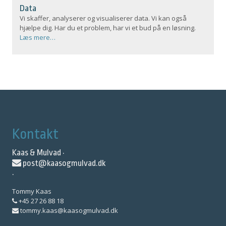
Data
Vi skaffer, analyserer og visualiserer data. Vi kan også
hjælpe dig. Har du et problem, har vi et bud på en løsning.
Læs mere…
Kontakt
Kaas & Mulvad ·
post@kaasogmulvad.dk
·
Tommy Kaas
+45 27 26 88 18
tommy.kaas@kaasogmulvad.dk