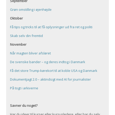
September
Grøn omstilling i øjenhøjde
Oktober
Få tips og tricks til at få oplysninger ud fra ret og politi
Skab selv din fremtid
November
Når magten bliver afsløret
De svenske bander – og deres indtog i Danmark
Få det store Trump-kørekort til at koble USA og Danmark
Dokumentjagt 2.0 – aktindsigt med AI for journalister
På togt i arkiverne
Savner du noget?
Har du ideer til kurser eller kursusledere, eller har du selv