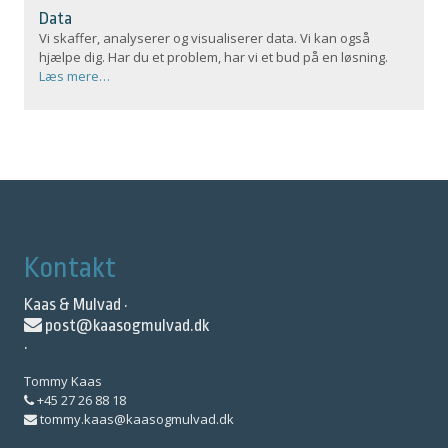
Data
Vi skaffer, analyserer og visualiserer data. Vi kan også
hjælpe dig. Har du et problem, har vi et bud på en løsning.
Læs mere…
Kontakt
Kaas & Mulvad ·
post@kaasogmulvad.dk
·
Tommy Kaas
+45 27 26 88 18
tommy.kaas@kaasogmulvad.dk