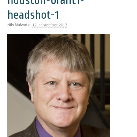
houston-brant1-
headshot-1
Nils Mulvad
d.
12. september 2017