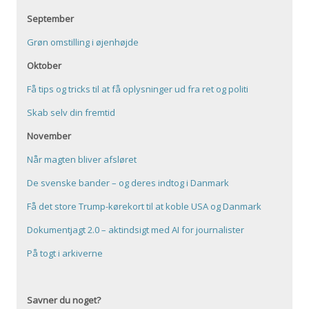
September
Grøn omstilling i øjenhøjde
Oktober
Få tips og tricks til at få oplysninger ud fra ret og politi
Skab selv din fremtid
November
Når magten bliver afsløret
De svenske bander – og deres indtog i Danmark
Få det store Trump-kørekort til at koble USA og Danmark
Dokumentjagt 2.0 – aktindsigt med AI for journalister
På togt i arkiverne
Savner du noget?