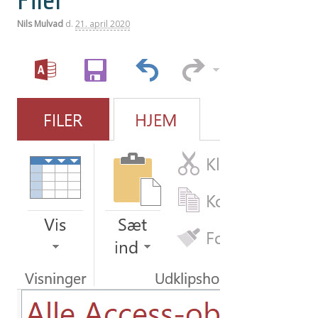
Filer
Nils Mulvad
d.
21. april 2020