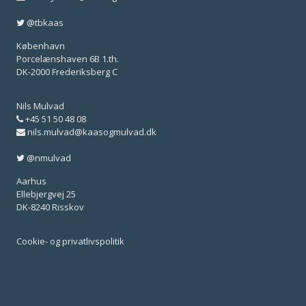
@tbkaas
København
Porcelænshaven 6B 1.th.
DK-2000 Frederiksberg C
Nils Mulvad
+45 51 50 48 08
nils.mulvad@kaasogmulvad.dk
@nmulvad
Aarhus
Ellebjergvej 25
DK-8240 Risskov
Cookie- og privatlivspolitik