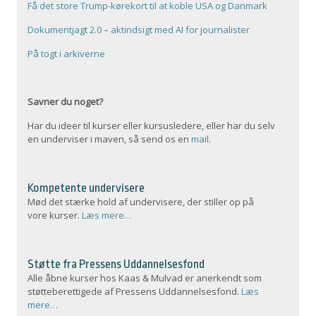
Få det store Trump-kørekort til at koble USA og Danmark
Dokumentjagt 2.0 – aktindsigt med AI for journalister
På togt i arkiverne
Savner du noget?
Har du ideer til kurser eller kursusledere, eller har du selv
en underviser i maven, så send os en
mail
.
Kompetente undervisere
Mød det stærke hold af undervisere, der stiller op på
vore kurser.
Læs mere…
Støtte fra Pressens Uddannelsesfond
Alle åbne kurser hos Kaas & Mulvad er anerkendt som
støtteberettigede af Pressens Uddannelsesfond.
Læs
mere…