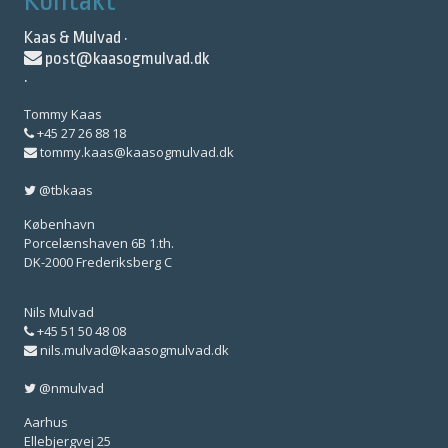
Kontakt
Kaas & Mulvad ·
post@kaasogmulvad.dk
·
Tommy Kaas
+45 27 26 88 18
tommy.kaas@kaasogmulvad.dk
@tbkaas
København
Porcelænshaven 6B 1.th.
DK-2000 Frederiksberg C
Nils Mulvad
+45 51 50 48 08
nils.mulvad@kaasogmulvad.dk
@nmulvad
Aarhus
Ellebjergvej 25