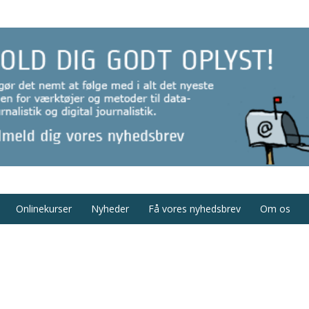
Onlinekurser
Nyheder
Få vores nyhedsbrev
Om os