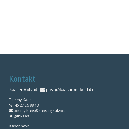
Kontakt
Kaas & Mulvad ·
post@kaasogmulvad.dk
·
Tommy Kaas
+45 27 26 88 18
tommy.kaas@kaasogmulvad.dk
@tbkaas
København