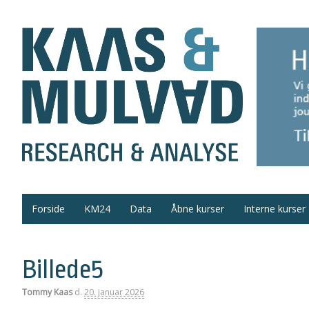
Forside
KM24
Data
Åbne kurser
Interne kurser
Billede5
Tommy Kaas
d.
20. januar 2026