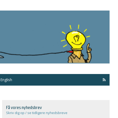
Få ma
English
Få vores nyhedsbrev
Skriv dig op / se tidligere nyhedsbreve