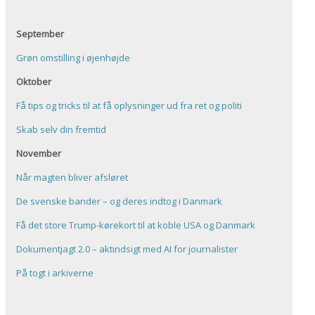
September
Grøn omstilling i øjenhøjde
Oktober
Få tips og tricks til at få oplysninger ud fra ret og politi
Skab selv din fremtid
November
Når magten bliver afsløret
De svenske bander – og deres indtog i Danmark
Få det store Trump-kørekort til at koble USA og Danmark
Dokumentjagt 2.0 – aktindsigt med AI for journalister
På togt i arkiverne