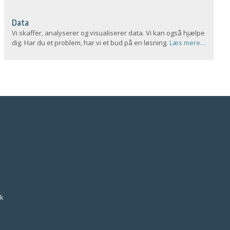
Data
Vi skaffer, analyserer og visualiserer data. Vi kan også hjælpe
dig. Har du et problem, har vi et bud på en løsning.
Læs mere…
k