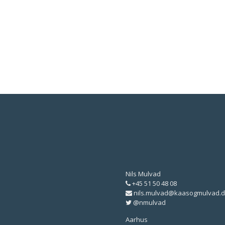
Nils Mulvad
+45 51 50 48 08
nils.mulvad@kaasogmulvad.d
@nmulvad
Aarhus