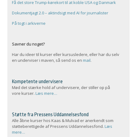
Få det store Trump-kørekort til at koble USA og Danmark
Dokumentjagt 2.0 – aktindsigt med AI for journalister
På togt i arkiverne
Savner du noget?
Har du ideer til kurser eller kursusledere, eller har du selv
en underviser i maven, så send os en
mail
.
Kompetente undervisere
Mød det stærke hold af undervisere, der stiller op på
vore kurser.
Læs mere…
Støtte fra Pressens Uddannelsesfond
Alle åbne kurser hos Kaas & Mulvad er anerkendt som
støtteberettigede af Pressens Uddannelsesfond.
Læs
mere…