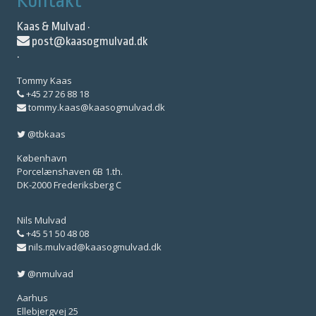
Kontakt
Kaas & Mulvad ·
post@kaasogmulvad.dk
·
Tommy Kaas
+45 27 26 88 18
tommy.kaas@kaasogmulvad.dk
@tbkaas
København
Porcelænshaven 6B 1.th.
DK-2000 Frederiksberg C
Nils Mulvad
+45 51 50 48 08
nils.mulvad@kaasogmulvad.dk
@nmulvad
Aarhus
Ellebjergvej 25