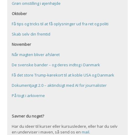
Grøn omstilling i øjenhøjde
Oktober
Få tips og tricks til at få oplysninger ud fra ret og politi
Skab selv din fremtid
November
Når magten bliver afsløret
De svenske bander – og deres indtog i Danmark
Få det store Trump-kørekort til at koble USA og Danmark
Dokumentjagt 2.0 – aktindsigt med AI for journalister
På togt i arkiverne
Savner du noget?
Har du ideer til kurser eller kursusledere, eller har du selv
en underviser i maven, så send os en
mail
.