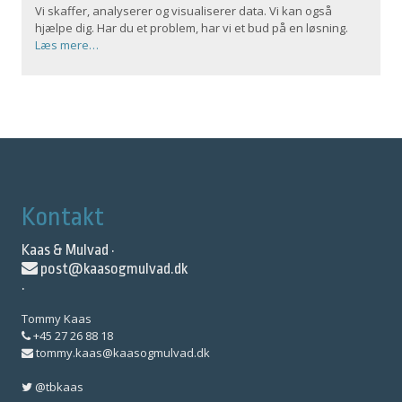
Vi skaffer, analyserer og visualiserer data. Vi kan også
hjælpe dig. Har du et problem, har vi et bud på en løsning.
Læs mere…
Kontakt
Kaas & Mulvad ·
post@kaasogmulvad.dk
·
Tommy Kaas
+45 27 26 88 18
tommy.kaas@kaasogmulvad.dk
@tbkaas