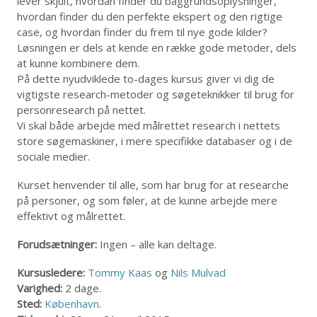
lever skjult, hvordan finder du baggrundsoplysninger,
hvordan finder du den perfekte ekspert og den rigtige
case, og hvordan finder du frem til nye gode kilder?
Løsningen er dels at kende en række gode metoder, dels
at kunne kombinere dem.
På dette nyudviklede to-dages kursus giver vi dig de
vigtigste research-metoder og søgeteknikker til brug for
personresearch på nettet.
Vi skal både arbejde med målrettet research i nettets
store søgemaskiner, i mere specifikke databaser og i de
sociale medier.
Kurset henvender til alle, som har brug for at researche
på personer, og som føler, at de kunne arbejde mere
effektivt og målrettet.
Forudsætninger:
Ingen – alle kan deltage.
Kursusledere:
Tommy Kaas
og
Nils Mulvad
Varighed:
2 dage.
Sted:
København
.