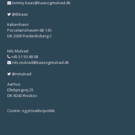
tommy.kaas@kaasogmulvad.dk
@tbkaas
København
Porcelænshaven 6B 1.th.
DK-2000 Frederiksberg C
Nils Mulvad
+45 51 50 48 08
nils.mulvad@kaasogmulvad.dk
@nmulvad
Aarhus
Ellebjergvej 25
DK-8240 Risskov
Cookie- og privatlivspolitik