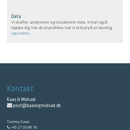
Data
Vi skaffer, analyserer og visualiserer data. Vi kan også
hjælpe dig. Har du et problem, har vi et bud på en løsning.
Læs mere…
Kontakt
Kaas & Mulvad ·
post@kaasogmulvad.dk
·
Tommy Kaas
+45 27 26 88 18