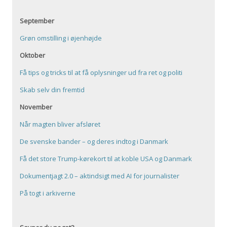
September
Grøn omstilling i øjenhøjde
Oktober
Få tips og tricks til at få oplysninger ud fra ret og politi
Skab selv din fremtid
November
Når magten bliver afsløret
De svenske bander – og deres indtog i Danmark
Få det store Trump-kørekort til at koble USA og Danmark
Dokumentjagt 2.0 – aktindsigt med AI for journalister
På togt i arkiverne