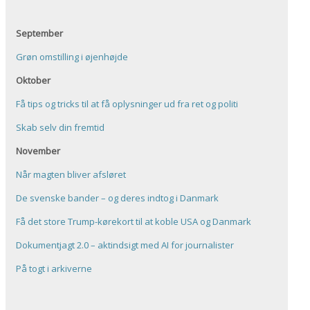
September
Grøn omstilling i øjenhøjde
Oktober
Få tips og tricks til at få oplysninger ud fra ret og politi
Skab selv din fremtid
November
Når magten bliver afsløret
De svenske bander – og deres indtog i Danmark
Få det store Trump-kørekort til at koble USA og Danmark
Dokumentjagt 2.0 – aktindsigt med AI for journalister
På togt i arkiverne