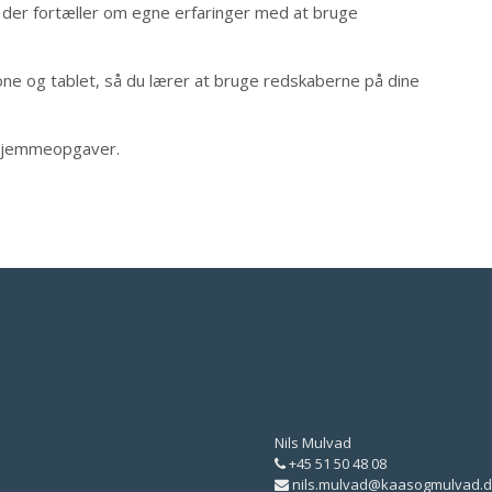
, der fortæller om egne erfaringer med at bruge
 og tablet, så du lærer at bruge redskaberne på dine
 hjemmeopgaver.
Nils Mulvad
+45 51 50 48 08
nils.mulvad@kaasogmulvad.d