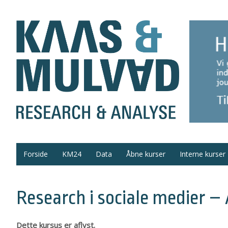
Forside
KM24
Data
Åbne kurser
Interne kurser
Research i sociale medier –
Dette kursus er aflyst.