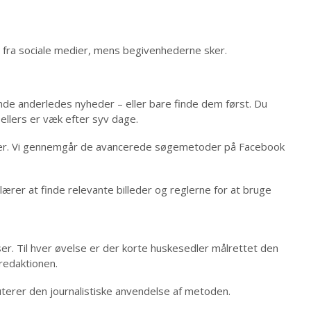
er fra sociale medier, mens begivenhederne sker.
nde anderledes nyheder – eller bare finde dem først. Du
llers er væk efter syv dage.
lder. Vi gennemgår de avancerede søgemetoder på Facebook
lærer at finde relevante billeder og reglerne for at bruge
ser. Til hver øvelse er der korte huskesedler målrettet den
redaktionen.
kuterer den journalistiske anvendelse af metoden.