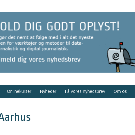
Onlinekurser
Nyheder
Få vores nyhedsbrev
Om os
 Aarhus