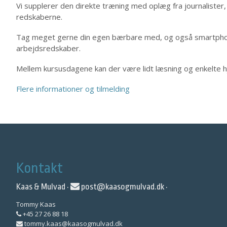
Vi supplerer den direkte træning med oplæg fra journalister
redskaberne.
Tag meget gerne din egen bærbare med, og også smartphone
arbejdsredskaber.
Mellem kursusdagene kan der være lidt læsning og enkelte
Flere informationer og tilmelding
Kontakt
Kaas & Mulvad ·
post@kaasogmulvad.dk
·
Tommy Kaas
+45 27 26 88 18
tommy.kaas@kaasogmulvad.dk