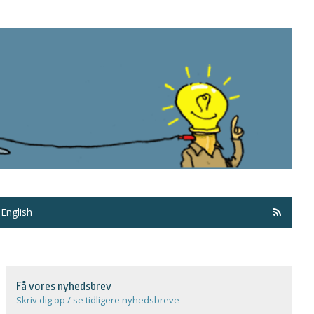
Få ma
English
Få vores nyhedsbrev
Skriv dig op / se tidligere nyhedsbreve