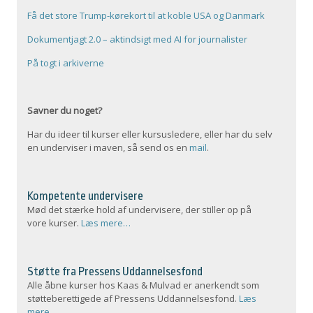
Få det store Trump-kørekort til at koble USA og Danmark
Dokumentjagt 2.0 – aktindsigt med AI for journalister
På togt i arkiverne
Savner du noget?
Har du ideer til kurser eller kursusledere, eller har du selv
en underviser i maven, så send os en
mail
.
Kompetente undervisere
Mød det stærke hold af undervisere, der stiller op på
vore kurser.
Læs mere…
Støtte fra Pressens Uddannelsesfond
Alle åbne kurser hos Kaas & Mulvad er anerkendt som
støtteberettigede af Pressens Uddannelsesfond.
Læs
mere…