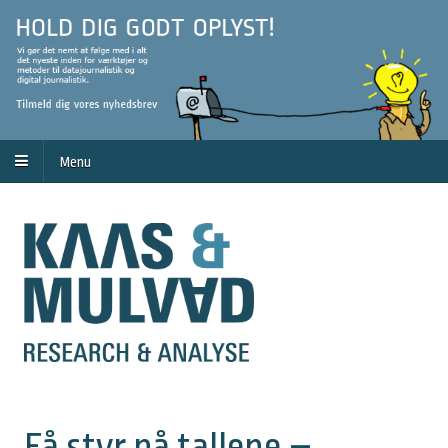
Menu
Få styr på tallene –