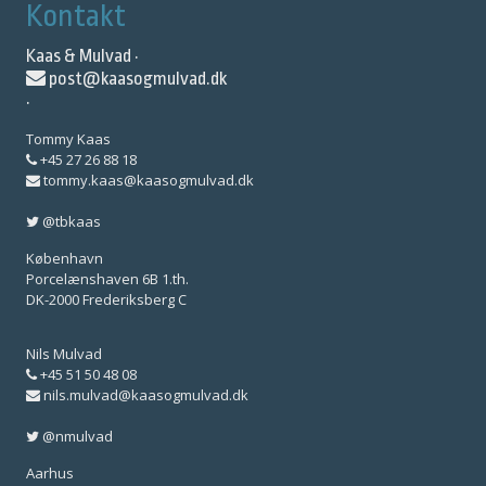
Kontakt
Kaas & Mulvad ·
post@kaasogmulvad.dk
·
Tommy Kaas
+45 27 26 88 18
tommy.kaas@kaasogmulvad.dk
@tbkaas
København
Porcelænshaven 6B 1.th.
DK-2000 Frederiksberg C
Nils Mulvad
+45 51 50 48 08
nils.mulvad@kaasogmulvad.dk
@nmulvad
Aarhus