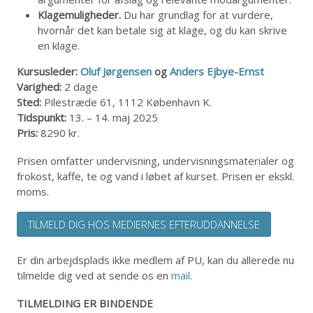
Klagemuligheder.
Du har grundlag for at vurdere,
hvornår det kan betale sig at klage, og du kan skrive
en klage.
Kursusleder:
Oluf Jørgensen
og
Anders Ejbye-Ernst
Varighed:
2 dage
Sted:
Pilestræde 61, 1112 København K.
Tidspunkt:
13. – 14. maj 2025
Pris:
8290 kr.
Prisen omfatter undervisning, undervisningsmaterialer og
frokost, kaffe, te og vand i løbet af kurset. Prisen er ekskl.
moms.
TILMELD DIG HOS MEDIERNES EFTERUDDANNELSE
Er din arbejdsplads ikke medlem af PU, kan du allerede nu
tilmelde dig ved at sende os en
mail
.
TILMELDING ER BINDENDE