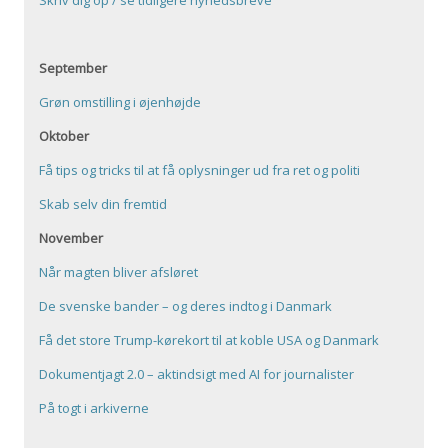
Skriv dig op / se tidligere nyhedsbreve
September
Grøn omstilling i øjenhøjde
Oktober
Få tips og tricks til at få oplysninger ud fra ret og politi
Skab selv din fremtid
November
Når magten bliver afsløret
De svenske bander – og deres indtog i Danmark
Få det store Trump-kørekort til at koble USA og Danmark
Dokumentjagt 2.0 – aktindsigt med AI for journalister
På togt i arkiverne