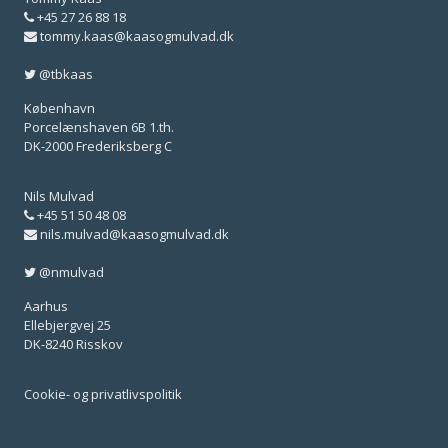
+45 27 26 88 18
tommy.kaas@kaasogmulvad.dk
@tbkaas
København
Porcelænshaven 6B 1.th.
DK-2000 Frederiksberg C
Nils Mulvad
+45 51 50 48 08
nils.mulvad@kaasogmulvad.dk
@nmulvad
Aarhus
Ellebjergvej 25
DK-8240 Risskov
Cookie- og privatlivspolitik