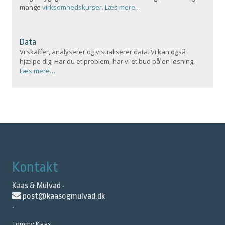
mange
virksomhedskurser
.
Læs mere…
Data
Vi skaffer, analyserer og visualiserer data. Vi kan også
hjælpe dig. Har du et problem, har vi et bud på en løsning.
Læs mere…
Kontakt
Kaas & Mulvad ·
post@kaasogmulvad.dk
·
Tommy Kaas