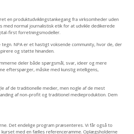
ret en produktudviklingstankegang fra virksomheder uden
med normal journalistisk etik for at udvikle dedikerede
tal-first forretningsmodeller.
ere tegn. NPA er et hastigt voksende community, hvor de, der
pirere og støtte hinanden.
emmerne deler både spørgsmål, svar, ideer og mere
rne efterspørger, måske med kunstig intelligens,
 af de traditionelle medier, men nogle af de mest
anding af non-profit og traditionel medieproduktion. Dem
erne. Det endelige program præsenteres. Vi får også to
er kurset med en fælles referenceramme. Oplægsholderne