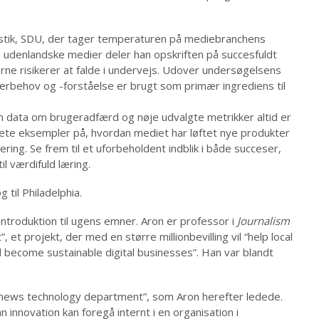
rnalistik, SDU, der tager temperaturen på mediebranchens
 udenlandske medier deler han opskriften på succesfuldt
ne risikerer at falde i undervejs. Udover undersøgelsens
erbehov og -forståelse er brugt som primær ingrediens til
dan data om brugeradfærd og nøje udvalgte metrikker altid er
rete eksempler på, hvordan mediet har løftet nye produkter
ering. Se frem til et uforbeholdent indblik i både succeser,
il værdifuld læring.
 til Philadelphia.
introduktion til ugens emner. Aron er professor i
Journalism
et projekt, der med en større millionbevilling vil “help local
 become sustainable digital businesses”. Han var blandt
 news technology department”, som Aron herefter ledede.
innovation kan foregå internt i en organisation i