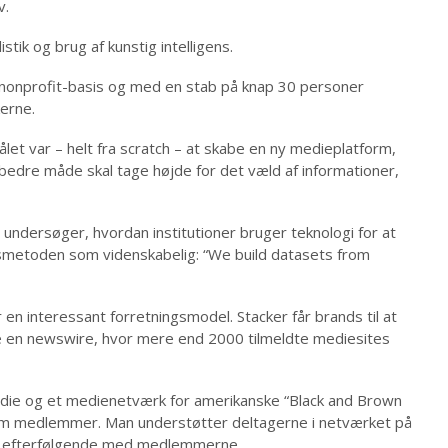
v.
stik og brug af kunstig intelligens.
 nonprofit-basis og med en stab på knap 30 personer
kerne.
let var – helt fra scratch – at skabe en ny medieplatform,
edre måde skal tage højde for det væld af informationer,
undersøger, hvordan institutioner bruger teknologi for at
metoden som videnskabelig: “
We build datasets from
 en i
nteressant forretningsmodel. Stacker får brands til at
 de en newswire, hvor mere end 2000 tilmeldte mediesites
medie og et medienetværk for amerikanske “Black and Brown
om medlemmer. Man understøtter deltagerne i netværket på
dia efterfølgende med medlemmerne.