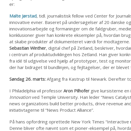
er:
Malte Jørstad
, tidl. journalistisk fellow ved Center for Jou
innovative evner. Baseret på undersøgelser af 20 danske og
innovationsarbejde og formaninger om de faldgruber, medier
konklusioner giver han konkrete eksempler på, hvordan brug
at skabe produkter af dokumenteret værdi for modtagerne.
Sebastian Winther
, digital chef på Zetland, beskriver, hvor
i centrum af produktudviklingen hos Zetland. Han giver konk
fra idé til udgivelse ved hjælp af prototyper, test og monitor
der har bidraget til bundlinjen, og fejltagelser, der er blevet t
Søndag 26. marts:
Afgang fra Kastrup til Newark. Derefter tog
I Philadelphia vil professor
Aron Pilhofer
give kursisterne en 
Innovation
ved Temple University. Han leder “News Catalyst”, 
news organizations build better products, drive revenue and
initiativtagerne til “News Product Alliance”.
På hans opfordring oprettede New York Times “Interactive
Denne bliver ofte nævnt som et pioner-eksempel på, hvordan 