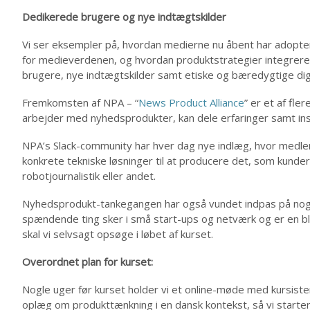
Dedikerede brugere og nye indtægtskilder
Vi ser eksempler på, hvordan medierne nu åbent har adopte
for medieverdenen, og hvordan produktstrategier integreres 
brugere, nye indtægtskilder samt etiske og bæredygtige digi
Fremkomsten af NPA – “
News Product Alliance
” er et af fl
arbejder med nyhedsprodukter, kan dele erfaringer samt ins
NPA’s Slack-community har hver dag nye indlæg, hvor medl
konkrete tekniske løsninger til at producere det, som kunde
robotjournalistik eller andet.
Nyhedsprodukt-tankegangen har også vundet indpas på nogle
spændende ting sker i små start-ups og netværk og er en bl
skal vi selvsagt opsøge i løbet af kurset.
Overordnet plan for kurset:
Nogle uger før kurset holder vi et online-møde med kursist
oplæg om produkttænkning i en dansk kontekst, så vi start