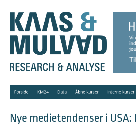
Forside
KM24
Data
Åbne kurser
Interne kurser
Nye medietendenser i USA: 