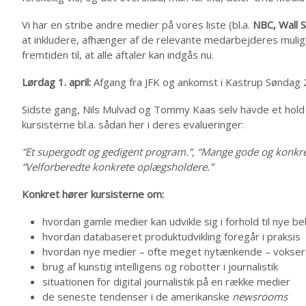
Vi har en stribe andre medier på vores liste (bl.a.
NBC, Wall 
at inkludere, afhænger af de relevante medarbejderes mulig
fremtiden til, at alle aftaler kan indgås nu.
Lørdag 1. april:
Afgang fra JFK og ankomst i Kastrup Søndag 2.
Sidste gang, Nils Mulvad og Tommy Kaas selv havde et hold
kursisterne bl.a. sådan her i deres evalueringer:
“Et supergodt og gedigent program.”, “Mange gode og konkrete 
“Velforberedte konkrete oplægsholdere.”
Konkret hører kursisterne om:
hvordan gamle medier kan udvikle sig i forhold til nye b
hvordan databaseret produktudvikling foregår i praksis
hvordan nye medier – ofte meget nytænkende – vokser
brug af kunstig intelligens og robotter i journalistik
situationen for digital journalistik på en række medier
de seneste tendenser i de amerikanske
newsrooms