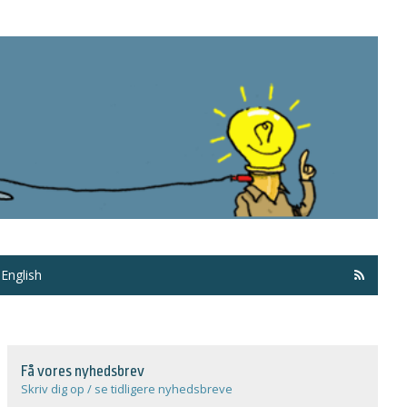
Få ma
English
Få vores nyhedsbrev
Skriv dig op / se tidligere nyhedsbreve