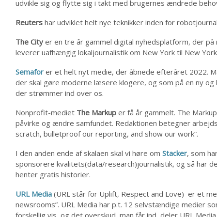
udvikle sig og flytte sig i takt med brugernes ændrede beho
Reuters
har udviklet helt nye teknikker inden for robotjournali
The City
er en tre år gammel digital nyhedsplatform, der på
leverer uafhængig lokaljournalistik om New York til New Yor
Semafor
er et helt nyt medie, der åbnede efteråret 2022. Må
der skal gøre moderne læsere klogere, og som på en ny og b
der strømmer ind over os.
Nonprofit-mediet
The Markup
er få år gammelt. The Markup 
påvirke og ændre samfundet. Redaktionen betegner arbejds
scratch, bulletproof our reporting, and show our work”.
I den anden ende af skalaen skal vi høre om
Stacker
, som har
sponsorere kvalitets(data/research)journalistik, og så har
henter gratis historier.
URL Media
(URL står for Uplift, Respect and Love) er et 
newsrooms”. URL Media har p.t. 12 selvstændige medier s
forskellig vis, og det overskud, man får ind, deler URL Me