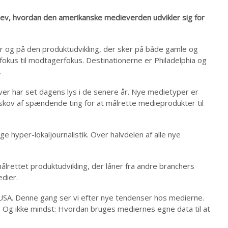
ev, hvordan den amerikanske medieverden udvikler sig for
er og på den produktudvikling, der sker på både gamle og
fokus til modtagerfokus. Destinationerne er Philadelphia og
.
ativer har set dagens lys i de senere år. Nye medietyper er
skov af spændende ting for at målrette medieprodukter til
nge hyper-lokaljournalistik. Over halvdelen af alle nye
rettet produktudvikling, der låner fra andre branchers
edier.
 i USA. Denne gang ser vi efter nye tendenser hos medierne.
. Og ikke mindst: Hvordan bruges mediernes egne data til at