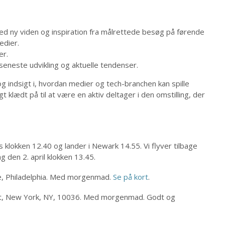
ed ny viden og inspiration fra målrettede besøg på førende
edier.
er.
eneste udvikling og aktuelle tendenser.
og indsigt i, hvordan medier og tech-branchen kan spille
 klædt på til at være en aktiv deltager i den omstilling, der
klokken 12.40 og lander i Newark 14.55. Vi flyver tilbage
g den 2. april klokken 13.45.
e, Philadelphia. Med morgenmad.
Se på kort
.
St, New York, NY, 10036. Med morgenmad. Godt og