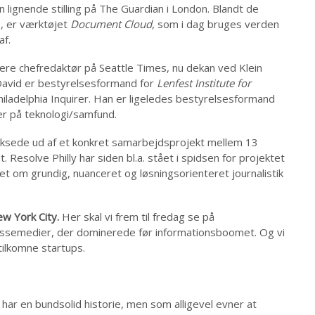
 lignende stilling på The Guardian i London. Blandt de
e, er værktøjet
Document Cloud
, som i dag bruges verden
af.
igere chefredaktør på Seattle Times, nu dekan ved Klein
David er bestyrelsesformand for
Lenfest Institute for
Philadelphia Inquirer. Han er ligeledes bestyrelsesformand
er på teknologi/samfund.
voksede ud af et konkret samarbejdsprojekt mellem 13
. Resolve Philly har siden bl.a. stået i spidsen for projektet
t om grundig, nuanceret og løsningsorienteret journalistik
w York City.
Her skal vi frem til fredag se på
ssemedier, der dominerede før informationsboomet. Og vi
tilkomne startups.
ar en bundsolid historie, men som alligevel evner at