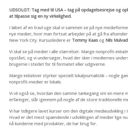
UDSOLGT: Tag med til USA – tag på opdagelsesrejse og opl
at tilpasse sig en ny virkelighed.
I løbet af en travl uge skal vi sammen se på nye medieform
nye medier, hvor man fortsat arbejder på at gå fra afsender
New York City. Kursusledere er
Tommy Kaas
og
Nils Mulvad
Vi skal se på medier i alle størrelser. Mange nonprofit-initi
opstået, og vi undersøger, hvad der sker i mediernes under
brugerne i stedet for til formatet eller udgiverne.
Mange initiativer styrker specielt lokaljournalistik – nogle ga
nonprofit-medier er lokale.
Vi vil også se, hvordan den samme tankegang om en mere mål
erfaringer, slår igennem på nogle af de store traditionelle m
Vi har tidligere lavet kurser om den digitale medieudvikling
Hvad er det mest spændende i udviklingen af medier lige nu
nå kunderne med produkter, de har brug for.