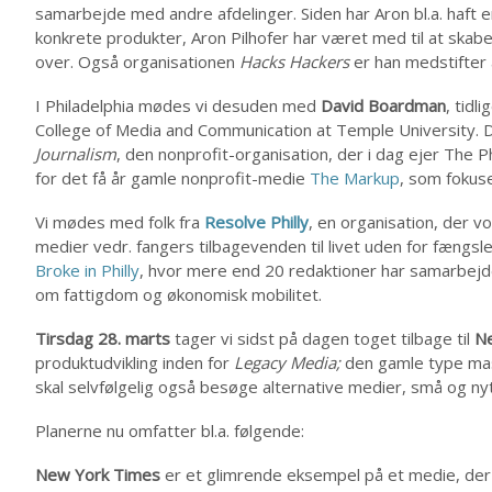
samarbejde med andre afdelinger. Siden har Aron bl.a. haft en
konkrete produkter, Aron Pilhofer har været med til at skab
over. Også organisationen
Hacks Hackers
er han medstifter 
I Philadelphia mødes vi desuden med
David Boardman
, tidl
College of Media and Communication at Temple University. 
Journalism
, den nonprofit-organisation, der i dag ejer The 
for det få år gamle nonprofit-medie
The Markup
, som fokus
Vi mødes med folk fra
Resolve Philly
, en organisation, der 
medier vedr. fangers tilbagevenden til livet uden for fængslet
Broke in Philly
, hvor mere end 20 redaktioner har samarbejde
om fattigdom og økonomisk mobilitet.
Tirsdag 28. marts
tager vi sidst på dagen toget tilbage til
Ne
produktudvikling inden for
Legacy Media;
den gamle type ma
skal selvfølgelig også besøge alternative medier, små og ny
Planerne nu omfatter bl.a. følgende:
New York Times
er et glimrende eksempel på et medie, der h