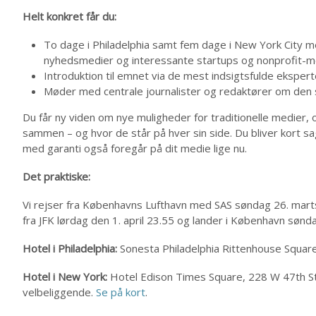
Helt konkret får du:
To dage i Philadelphia samt fem dage i New York City m
nyhedsmedier og interessante startups og nonprofit-m
Introduktion til emnet via de mest indsigtsfulde ekspert
Møder med centrale journalister og redaktører om den s
Du får ny viden om nye muligheder for traditionelle medier, 
sammen – og hvor de står på hver sin side. Du bliver kort sagt
med garanti også foregår på dit medie lige nu.
Det praktiske:
Vi rejser fra Københavns Lufthavn med SAS søndag 26. marts 
fra JFK lørdag den 1. april 23.55 og lander i København sønda
Hotel i Philadelphia:
Sonesta Philadelphia Rittenhouse Squar
Hotel i New York:
Hotel Edison Times Square, 228 W 47th 
velbeliggende.
Se på kort
.