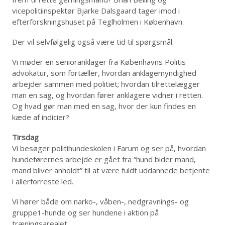
vicepolitiinspektør Bjarke Dalsgaard tager imod i
efterforskningshuset på Teglholmen i København.
Der vil selvfølgelig også være tid til spørgsmål.
Vi møder en senioranklager fra Københavns Politis
advokatur, som fortæller, hvordan anklagemyndighed
arbejder sammen med politiet; hvordan tilrettelægger
man en sag, og hvordan fører anklagere vidner i retten.
Og hvad gør man med en sag, hvor der kun findes en
kæde af indicier?
Tirsdag
Vi besøger politihundeskolen i Farum og ser på, hvordan
hundeførernes arbejde er gået fra “hund bider mand,
mand bliver anholdt” til at være fuldt uddannede betjente
i allerforreste led.
Vi hører både om narko-, våben-, nedgravnings- og
gruppe1-hunde og ser hundene i aktion på
træningsarealet.