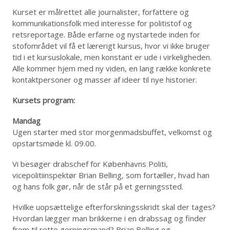
Kurset er målrettet alle journalister, forfattere og
kommunikationsfolk med interesse for politistof og
retsreportage. Både erfarne og nystartede inden for
stofområdet vil få et lærerigt kursus, hvor vi ikke bruger
tid i et kursuslokale, men konstant er ude i virkeligheden.
Alle kommer hjem med ny viden, en lang række konkrete
kontaktpersoner og masser af ideer til nye historier.
Kursets program:
Mandag
Ugen starter med stor morgenmadsbuffet, velkomst og
opstartsmøde kl. 09.00.
Vi besøger drabschef for Københavns Politi,
vicepolitiinspektør Brian Belling, som fortæller, hvad han
og hans folk gør, når de står på et gerningssted.
Hvilke uopsættelige efterforskningsskridt skal der tages?
Hvordan lægger man brikkerne i en drabssag og finder
frem til rette gerningsmand? Brian Belling og