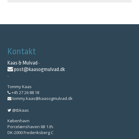
Kontakt
Kaas & Mulvad ·
post@kaasogmulvad.dk
·
Tommy Kaas
+45 27 26 88 18
tommy.kaas@kaasogmulvad.dk
@tbkaas
København
Porcelænshaven 6B 1.th.
DK-2000 Frederiksberg C