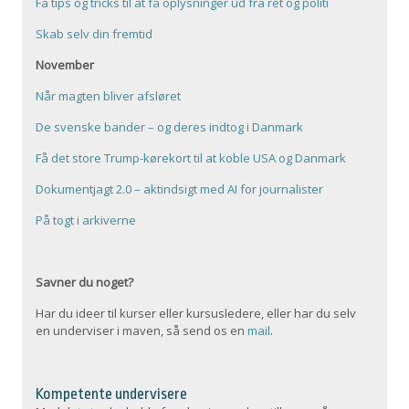
Få tips og tricks til at få oplysninger ud fra ret og politi
Skab selv din fremtid
November
Når magten bliver afsløret
De svenske bander – og deres indtog i Danmark
Få det store Trump-kørekort til at koble USA og Danmark
Dokumentjagt 2.0 – aktindsigt med AI for journalister
På togt i arkiverne
Savner du noget?
Har du ideer til kurser eller kursusledere, eller har du selv
en underviser i maven, så send os en
mail
.
Kompetente undervisere