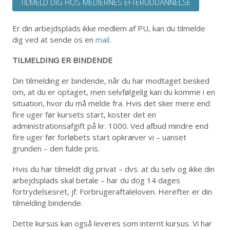
TILMELD DIG HOS MEDIERNES EFTERUDDANNELSE
Er din arbejdsplads ikke medlem af PU, kan du tilmelde
dig ved at sende os en
mail
.
TILMELDING ER BINDENDE
Din tilmelding er bindende, når du har modtaget besked
om, at du er optaget, men selvfølgelig kan du komme i en
situation, hvor du må melde fra. Hvis det sker mere end
fire uger før kursets start, koster det en
administrationsafgift på kr. 1000. Ved afbud mindre end
fire uger før forløbets start opkræver vi – uanset
grunden – den fulde pris.
Hvis du har tilmeldt dig privat – dvs. at du selv og ikke din
arbejdsplads skal betale – har du dog 14 dages
fortrydelsesret, jf. Forbrugeraftaleloven. Herefter er din
tilmelding bindende.
Dette kursus kan også leveres som internt kursus. Vi har