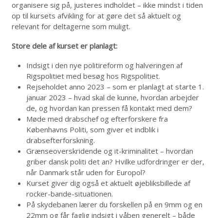
organisere sig på, justeres indholdet – ikke mindst i tiden
op til kursets afvikling for at gøre det så aktuelt og
relevant for deltagerne som muligt.
Store dele af kurset er planlagt:
Indsigt i den nye politireform og halveringen af
Rigspolitiet med besøg hos Rigspolitiet.
Rejseholdet anno 2023 – som er planlagt at starte 1.
januar 2023 – hvad skal de kunne, hvordan arbejder
de, og hvordan kan pressen få kontakt med dem?
Møde med drabschef og efterforskere fra
Københavns Politi, som giver et indblik i
drabsefterforskning.
Grænseoverskridende og it-kriminalitet – hvordan
griber dansk politi det an? Hvilke udfordringer er der,
når Danmark står uden for Europol?
Kurset giver dig også et aktuelt øjebliksbillede af
rocker-bande-situationen.
På skydebanen lærer du forskellen på en 9mm og en
22mm og får faglig indsigt i våben generelt – både