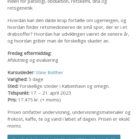
inden for patologi, obduktion, retskemi, dna og
retsgenetik.
Hvordan kan den døde krop fortælle om ugerningen, og
hvordan finder retsmedicineren de små spor, der er i et
drabsoffer? Hvordan har udviklingen været de senere år,
og hvordan griber man de forskellige skader an.
Fredag eftermiddag:
Afslutning og evaluering
Kursusleder:
Stine Bolther
Varighed:
5 dage
Sted:
Forskellige steder i København og omegn.
Tidspunkt:
17. – 21. april 2023
Pris:
17.475 kr. (+ moms)
Prisen omfatter undervisning, undervisningsmaterialer og
frokost, kaffe, te og vand i løbet af dagen. Prisen er ekskl.
moms.