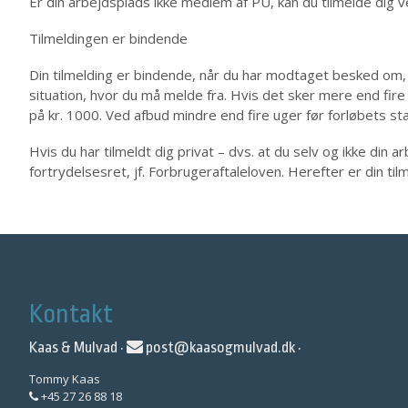
Er din arbejdsplads ikke medlem af PU, kan du tilmelde dig 
Tilmeldingen er bindende
Din tilmelding er bindende, når du har modtaget besked om,
situation, hvor du må melde fra. Hvis det sker mere end fire 
på kr. 1000. Ved afbud mindre end fire uger før forløbets st
Hvis du har tilmeldt dig privat – dvs. at du selv og ikke din
fortrydelsesret, jf. Forbrugeraftaleloven. Herefter er din til
Kontakt
Kaas & Mulvad ·
post@kaasogmulvad.dk
·
Tommy Kaas
+45 27 26 88 18