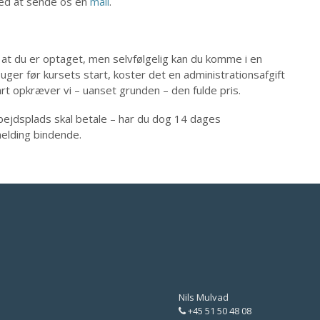
ved at sende os en
mail
.
 at du er optaget, men selvfølgelig kan du komme i en
uger før kursets start, koster det en administrationsafgift
art opkræver vi – uanset grunden – den fulde pris.
 arbejdsplads skal betale – har du dog 14 dages
melding bindende.
Nils Mulvad
+45 51 50 48 08