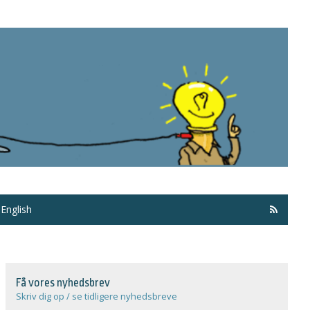
Få ma
English
Få vores nyhedsbrev
Skriv dig op / se tidligere nyhedsbreve