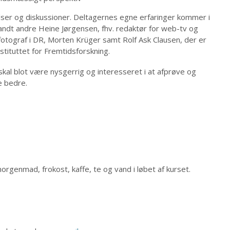
lser og diskussioner. Deltagernes egne erfaringer kommer i
andt andre Heine Jørgensen, fhv. redaktør for web-tv og
fotograf i DR, Morten Krüger samt Rolf Ask Clausen, der er
stituttet for Fremtidsforskning.
kal blot være nysgerrig og interesseret i at afprøve og
e bedre.
rgenmad, frokost, kaffe, te og vand i løbet af kurset.