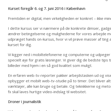
Kurset foregår 6. og 7. juni 2016 i København
Fremtiden er digital, men virkeligheden er konkret – ikke mind
I dette kursus ser vi nærmere på de konkrete dimser, gadg
ændrer betingelserne og mulighederne for vores arbejde med
udpræget hands on-kursus, hvor vi vil prøve masser af ting af
kurset for dig.
Vi kigger ned i mobiltelefonerne og computerne og udpeger 
specielt øje for gratis løsninger. Vi giver dig de bedste tips t
billeder med hjem i en så god kvalitet som muligt.
En erfaren web-tv-reporter pakker arbejdstasken ud og viser 
opbygger et mobilt web-tv-studie på to timer. Det bliver alts
værktøjer, alle kan bruge og betale. Og teknikkerne og met
fx skal laves hurtige video-indslag til websitet.
Droner i journalistik