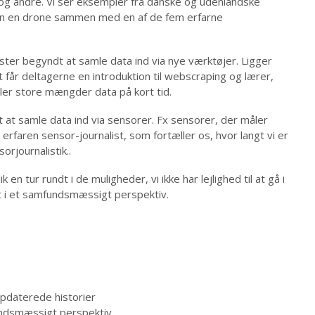
og andre. Vi ser eksempler fra danske og udenlandske
re en en drone sammen med en af de fem erfarne
ster begyndt at samle data ind via nye værktøjer. Ligger
t får deltagerne en introduktion til webscraping og lærer,
ler store mængder data på kort tid.
 at samle data ind via sensorer. Fx sensorer, der måler
en erfaren sensor-journalist, som fortæller os, hvor langt vi er
orjournalistik..
 tur rundt i de muligheder, vi ikke har lejlighed til at gå i
t i et samfundsmæssigt perspektiv.
pdaterede historier
undsmæssigt perspektiv