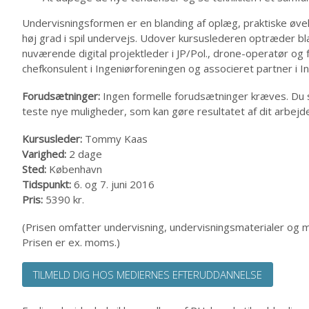
Undervisningsformen er en blanding af oplæg, praktiske øve
høj grad i spil undervejs. Udover kursuslederen optræder bl
nuværende digital projektleder i JP/Pol., drone-operatør og 
chefkonsulent i Ingeniørforeningen og associeret partner i In
Forudsætninger:
Ingen formelle forudsætninger kræves. Du s
teste nye muligheder, som kan gøre resultatet af dit arbejd
Kursusleder:
Tommy Kaas
Varighed:
2 dage
Sted:
København
Tidspunkt:
6. og 7. juni 2016
Pris:
5390 kr.
(Prisen omfatter undervisning, undervisningsmaterialer og mo
Prisen er ex. moms.)
TILMELD DIG HOS MEDIERNES EFTERUDDANNELSE