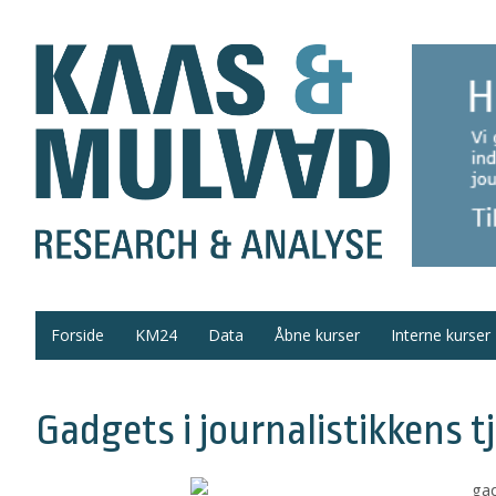
Forside
KM24
Data
Åbne kurser
Interne kurser
Gadgets i journalistikkens t