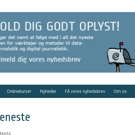
Onlinekurser
Nyheder
Få vores nyhedsbrev
Om os
jeneste