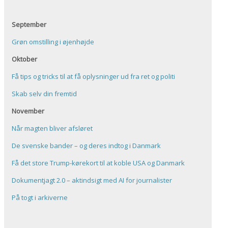
September
Grøn omstilling i øjenhøjde
Oktober
Få tips og tricks til at få oplysninger ud fra ret og politi
Skab selv din fremtid
November
Når magten bliver afsløret
De svenske bander – og deres indtog i Danmark
Få det store Trump-kørekort til at koble USA og Danmark
Dokumentjagt 2.0 – aktindsigt med AI for journalister
På togt i arkiverne