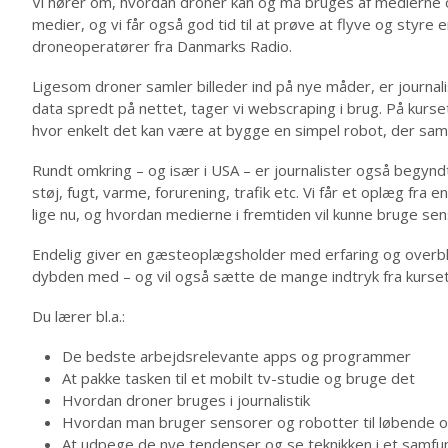
Vi hører om, hvordan droner kan og må bruges af medierne 
medier, og vi får også god tid til at prøve at flyve og sty
droneoperatører fra Danmarks Radio.
Ligesom droner samler billeder ind på nye måder, er journali
data spredt på nettet, tager vi webscraping i brug. På kurse
hvor enkelt det kan være at bygge en simpel robot, der sam
Rundt omkring – og især i USA – er journalister også begyndt
støj, fugt, varme, forurening, trafik etc. Vi får et oplæg fra 
lige nu, og hvordan medierne i fremtiden vil kunne bruge sens
Endelig giver en gæsteoplægsholder med erfaring og overblik en
dybden med – og vil også sætte de mange indtryk fra kurse
Du lærer bl.a.:
De bedste arbejdsrelevante apps og programmer
At pakke tasken til et mobilt tv-studie og bruge det
Hvordan droner bruges i journalistik
Hvordan man bruger sensorer og robotter til løbende o
At udpege de nye tendenser og se teknikken i et samf