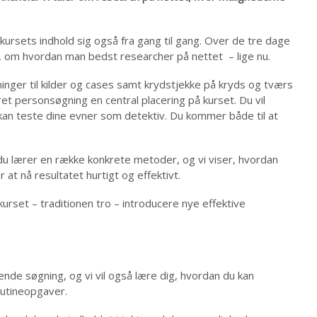
kursets indhold sig også fra gang til gang. Over de tre dage
s, om hvordan man bedst researcher på nettet – lige nu.
nger til kilder og cases samt krydstjekke på kryds og tværs
et personsøgning en central placering på kurset. Du vil
kan teste dine evner som detektiv. Du kommer både til at
 du lærer en række konkrete metoder, og vi viser, hvordan
 at nå resultatet hurtigt og effektivt.
urset – traditionen tro – introducere nye effektive
de søgning, og vi vil også lære dig, hvordan du kan
rutineopgaver.