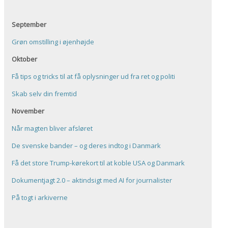
September
Grøn omstilling i øjenhøjde
Oktober
Få tips og tricks til at få oplysninger ud fra ret og politi
Skab selv din fremtid
November
Når magten bliver afsløret
De svenske bander – og deres indtog i Danmark
Få det store Trump-kørekort til at koble USA og Danmark
Dokumentjagt 2.0 – aktindsigt med AI for journalister
På togt i arkiverne