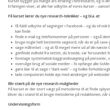
Kurset bygger på mange års erfaring i netresearch, og vi æ
Erfaringen viser, at alle har udbytte af vores kurser – uanse
På kurset lærer du nye research-teknikker – og bl.a. at:
få fuldt udbytte af søgninger i Facebook – og du vil nok
kan finde
finde e-mail og telefonnummer på personer – også dem,
bruge nogle helt bestemte søgeord, når du er på case-
søge målrettet – og at få meget mere ud af din næste
genfinde indhold fra nettet, du troede, var forsvundet fo
foretage systematisk baggrundssøgning på personer, v
overvåge brug af sociale medier – fx opfange alle SoM
gøre klar til at søge i “dark web” – og hvilke forholdsreg
lade computeren holde øje med ændringer på websider, 
Bliv stærk på de nye research-muligheder
På kurset er der stort vægt på metoderne til at finde oplysn
bliver du i stand til at bruge metoderne på redaktionen, nå
Undervisningsform