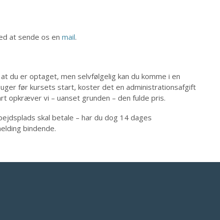
ved at sende os en
mail
.
 at du er optaget, men selvfølgelig kan du komme i en
uger før kursets start, koster det en administrationsafgift
art opkræver vi – uanset grunden – den fulde pris.
 arbejdsplads skal betale – har du dog 14 dages
melding bindende.