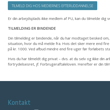
TILMELD DIG HOS MEDIERNES EFTERUDDANNELSE
Er din arbejdsplads ikke medlem af PU, kan du tilmelde dig 
TILMELDING ER BINDENDE
Din tilmelding er bindende, når du har modtaget besked om,
situation, hvor du må melde fra. Hvis det sker mere end fire 
på kr. 1000. Ved afbud mindre end fire uger før forløbets st
Hvis du har tilmeldt dig privat – dvs. at du selv og ikke din
fortrydelsesret, jf. Forbrugeraftaleloven. Herefter er din til
Kontakt