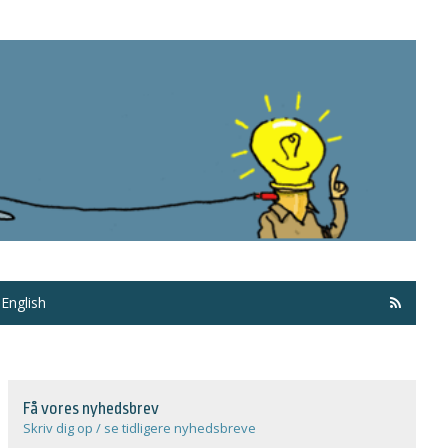
Få ma
English
Få vores nyhedsbrev
Skriv dig op / se tidligere nyhedsbreve