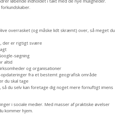
ndrer løbende indholdet i takt med de nye muligheder.
t forkundskaber.
 blive overrasket (og måske lidt skræmt) over, så meget du
 der er rigtigt svære
jagt
 Google-søgning
r altid
irksomheder og organisationer
e-opdateringer fra et bestemt geografisk område
ler du skal tage
så du selv kan foretage dig noget mere fornuftigt imens
inger i sociale medier. Med masser af praktiske øvelser
r du kommer hjem.