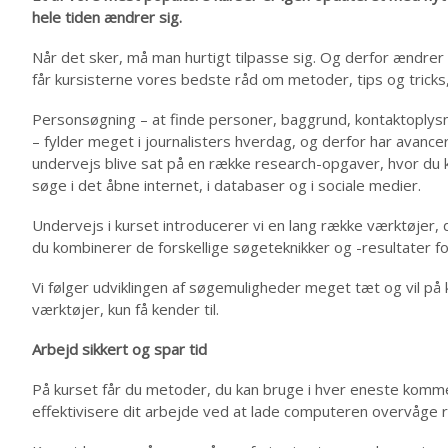
hele tiden ændrer sig.
Når det sker, må man hurtigt tilpasse sig. Og derfor ændrer 
får kursisterne vores bedste råd om metoder, tips og trick
Personsøgning – at finde personer, baggrund, kontaktoplysni
– fylder meget i journalisters hverdag, og derfor har avancer
undervejs blive sat på en række research-opgaver, hvor du 
søge i det åbne internet, i databaser og i sociale medier.
Undervejs i kurset introducerer vi en lang række værktøjer,
du kombinerer de forskellige søgeteknikker og -resultater for
Vi følger udviklingen af søgemuligheder meget tæt og vil på k
værktøjer, kun få kender til.
Arbejd sikkert og spar tid
På kurset får du metoder, du kan bruge i hver eneste kommen
effektivisere dit arbejde ved at lade computeren overvåge 