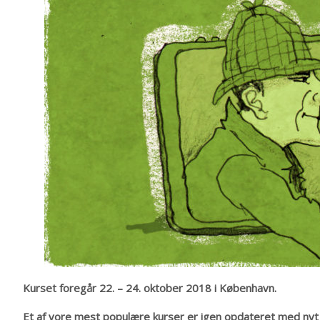
Kurset foregår 22. – 24. oktober 2018 i København.
Et af vore mest populære kurser er igen opdateret med nyt 