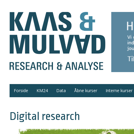
Forside
KM24
Data
Åbne kurser
Interne kurser
Digital research