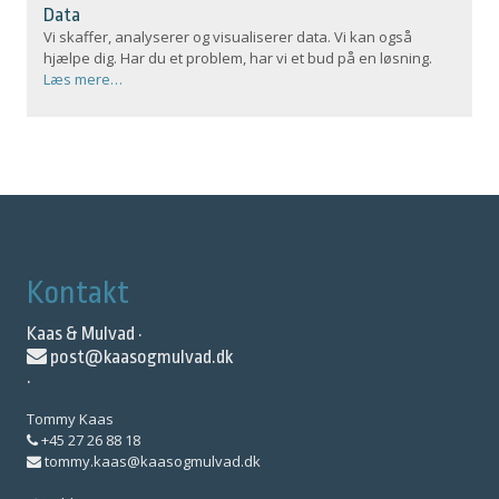
Data
Vi skaffer, analyserer og visualiserer data. Vi kan også
hjælpe dig. Har du et problem, har vi et bud på en løsning.
Læs mere…
Kontakt
Kaas & Mulvad ·
post@kaasogmulvad.dk
·
Tommy Kaas
+45 27 26 88 18
tommy.kaas@kaasogmulvad.dk