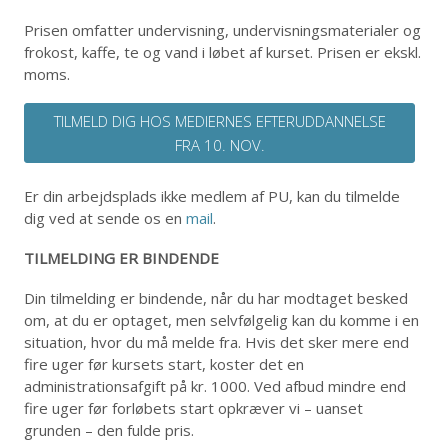
Prisen omfatter undervisning, undervisningsmaterialer og
frokost, kaffe, te og vand i løbet af kurset. Prisen er ekskl.
moms.
TILMELD DIG HOS MEDIERNES EFTERUDDANNELSE
FRA 10. NOV.
Er din arbejdsplads ikke medlem af PU, kan du tilmelde
dig ved at sende os en
mail
.
TILMELDING ER BINDENDE
Din tilmelding er bindende, når du har modtaget besked
om, at du er optaget, men selvfølgelig kan du komme i en
situation, hvor du må melde fra. Hvis det sker mere end
fire uger før kursets start, koster det en
administrationsafgift på kr. 1000. Ved afbud mindre end
fire uger før forløbets start opkræver vi – uanset
grunden – den fulde pris.