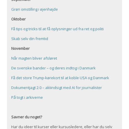
Grøn omstilling i øjenhøjde
Oktober
Få tips og tricks til at få oplysninger ud fra ret og politi
Skab selv din fremtid
November
Når magten bliver afsløret
De svenske bander – og deres indtog i Danmark
Få det store Trump-kørekort til at koble USA og Danmark
Dokumentjagt 2.0 – aktindsigt med AI for journalister
På togt i arkiverne
Savner du noget?
Har du ideer til kurser eller kursusledere, eller har du selv