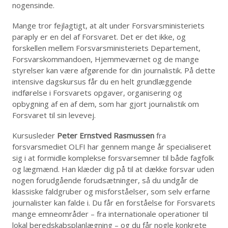
nogensinde.
Mange tror fejlagtigt, at alt under Forsvarsministeriets
paraply er en del af Forsvaret. Det er det ikke, og
forskellen mellem Forsvarsministeriets Departement,
Forsvarskommandoen, Hjemmeværnet og de mange
styrelser kan være afgørende for din journalistik. På dette
intensive dagskursus får du en helt grundlæggende
indførelse i Forsvarets opgaver, organisering og
opbygning af en af dem, som har gjort journalistik om
Forsvaret til sin levevej.
Kursusleder
Peter Ernstved Rasmussen
fra
forsvarsmediet OLFI har gennem mange år specialiseret
sig i at formidle komplekse forsvarsemner til både fagfolk
og lægmænd. Han klæder dig på til at dække forsvar uden
nogen forudgående forudsætninger, så du undgår de
klassiske faldgruber og misforståelser, som selv erfarne
journalister kan falde i. Du får en forståelse for Forsvarets
mange emneområder – fra internationale operationer til
lokal beredskabsplanlægning – og du får nogle konkrete