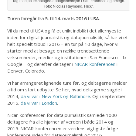
Tag med på teknologisk opdagelsesrejse i San Francisco og omegn.
Foto: Nicolas Raymond, Flickr.
Turen foregår fra 5. til 14. marts 2016 i USA.
Vil du med til USA og få et unikt indblik i det allernyeste
inden for digital journalistik og datajournalistik, så har vi et
helt specielt tilbud i 2016 – en tur på 10 dage, hvor vi
starter med at besøge en række trendsættende
virksomheder, medier og institutioner i San Francisco – fx
Google – og derefter deltager i
NICAR-konferencen
i
Denver, Colorado.
Vi har arrangeret lignende ture før, og deltagerne melder
altid om stort udbytte. Se her, hvad deltagerne sagde i
2014,
da vi var i New York og Baltimore
. Og i september
2015,
da vi var i London
.
Nicar-konferencen for datajournalistik samlede 1000
deltagere fra alle hjørner af verden i både 2014 og
2015. NICAR-konferencen er verdens vigtigste årlige
konference inden for datajournalistik og 2016-