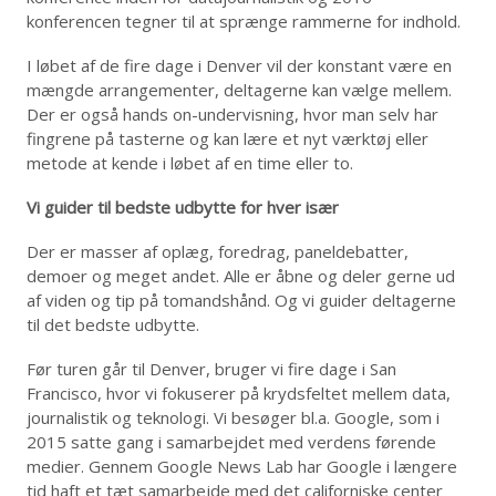
konferencen tegner til at sprænge rammerne for indhold.
I løbet af de fire dage i Denver vil der konstant være en
mængde arrangementer, deltagerne kan vælge mellem.
Der er også hands on-undervisning, hvor man selv har
fingrene på tasterne og kan lære et nyt værktøj eller
metode at kende i løbet af en time eller to.
Vi guider til bedste udbytte for hver især
Der er masser af oplæg, foredrag, paneldebatter,
demoer og meget andet. Alle er åbne og deler gerne ud
af viden og tip på tomandshånd. Og vi guider deltagerne
til det bedste udbytte.
Før turen går til Denver, bruger vi fire dage i San
Francisco, hvor vi fokuserer på krydsfeltet mellem data,
journalistik og teknologi. Vi besøger bl.a. Google, som i
2015 satte gang i samarbejdet med verdens førende
medier. Gennem Google News Lab har Google i længere
tid haft et tæt samarbejde med det californiske center