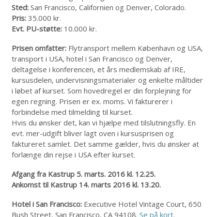
Sted:
San Francisco, Californien og Denver, Colorado.
Pris:
35.000 kr.
Evt. PU-støtte:
10.000 kr.
Prisen omfatter:
Flytransport mellem København og USA,
transport i USA, hotel i San Francisco og Denver,
deltagelse i konferencen, et års medlemskab af IRE,
kursusdelen, undervisningsmaterialer og enkelte måltider
i løbet af kurset. Som hovedregel er din forplejning for
egen regning. Prisen er ex. moms. Vi fakturerer i
forbindelse med tilmelding til kurset.
Hvis du ønsker det, kan vi hjælpe med tilslutningsfly. En
evt. mer-udgift bliver lagt oven i kursusprisen og
faktureret samlet. Det samme gælder, hvis du ønsker at
forlænge din rejse i USA efter kurset.
Afgang fra Kastrup 5. marts. 2016 kl. 12.25.
Ankomst til Kastrup 14. marts 2016 kl. 13.20.
Hotel i San Francisco:
Executive Hotel Vintage Court, 650
Bush Street, San Francisco, CA 94108.
Se på kort
.