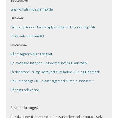
September
Grøn omstilling i øjenhøjde
Oktober
Få tips og tricks til at få oplysninger ud fra ret og politi
Skab selv din fremtid
November
Når magten bliver afsløret
De svenske bander – og deres indtog i Danmark
Få det store Trump-kørekort til at koble USA og Danmark
Dokumentjagt 2.0 – aktindsigt med AI for journalister
På togt i arkiverne
Savner du noget?
Har du ideer til kurser eller kursusledere, eller har du selv