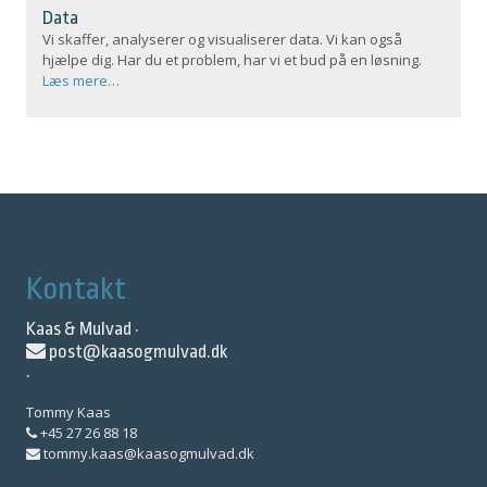
Data
Vi skaffer, analyserer og visualiserer data. Vi kan også
hjælpe dig. Har du et problem, har vi et bud på en løsning.
Læs mere…
Kontakt
Kaas & Mulvad ·
post@kaasogmulvad.dk
·
Tommy Kaas
+45 27 26 88 18
tommy.kaas@kaasogmulvad.dk