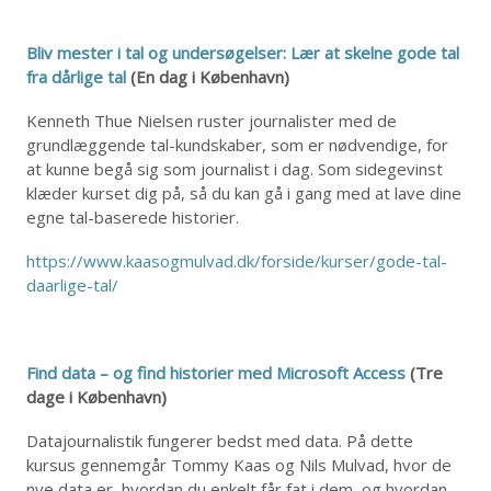
Bliv mester i tal og undersøgelser: Lær at skelne gode tal
fra dårlige tal
(En dag i København)
Kenneth Thue Nielsen ruster journalister med de
grundlæggende tal-kundskaber, som er nødvendige, for
at kunne begå sig som journalist i dag. Som sidegevinst
klæder kurset dig på, så du kan gå i gang med at lave dine
egne tal-baserede historier.
https://www.kaasogmulvad.dk/forside/kurser/gode-tal-
daarlige-tal/
Find data – og find historier med Microsoft Access
(Tre
dage i København)
Datajournalistik fungerer bedst med data. På dette
kursus gennemgår Tommy Kaas og Nils Mulvad, hvor de
nye data er, hvordan du enkelt får fat i dem, og hvordan