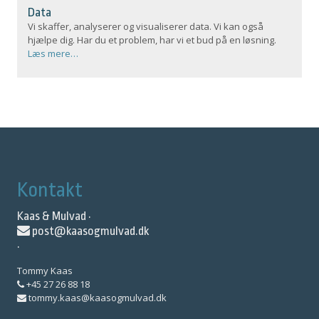
Data
Vi skaffer, analyserer og visualiserer data. Vi kan også
hjælpe dig. Har du et problem, har vi et bud på en løsning.
Læs mere…
Kontakt
Kaas & Mulvad ·
post@kaasogmulvad.dk
·
Tommy Kaas
+45 27 26 88 18
tommy.kaas@kaasogmulvad.dk