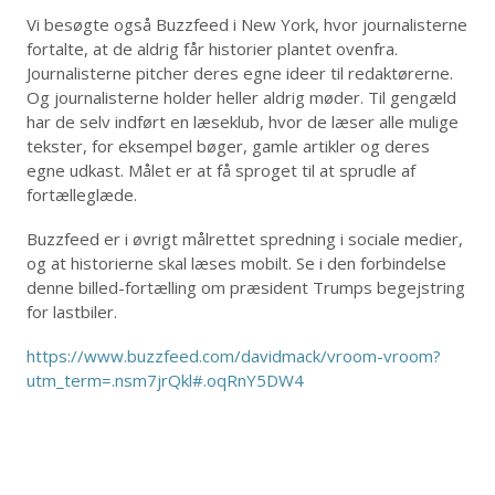
Vi besøgte også Buzzfeed i New York, hvor journalisterne
fortalte, at de aldrig får historier plantet ovenfra.
Journalisterne pitcher deres egne ideer til redaktørerne.
Og journalisterne holder heller aldrig møder. Til gengæld
har de selv indført en læseklub, hvor de læser alle mulige
tekster, for eksempel bøger, gamle artikler og deres
egne udkast. Målet er at få sproget til at sprudle af
fortælleglæde.
Buzzfeed er i øvrigt målrettet spredning i sociale medier,
og at historierne skal læses mobilt. Se i den forbindelse
denne billed-fortælling om præsident Trumps begejstring
for lastbiler.
https://www.buzzfeed.com/davidmack/vroom-vroom?
utm_term=.nsm7jrQkl#.oqRnY5DW4