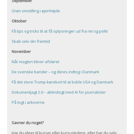
September
Grøn omstilling i øjenhøjde
Oktober
Få tips og tricks til at få oplysninger ud fra ret og politi
Skab selv din fremtid
November
Når magten bliver afsløret
De svenske bander – og deres indtog i Danmark
Få det store Trump-kørekort til at koble USA og Danmark
Dokumentjagt 2.0 – aktindsigt med AI for journalister
På togt i arkiverne
Savner du noget?
Har du ideer til kurser eller kursusledere, eller har du selv