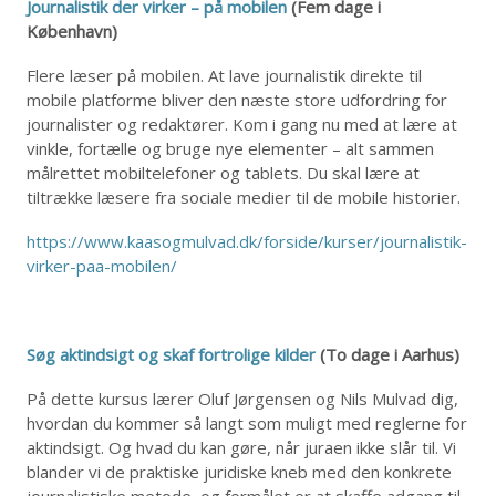
Journalistik der virker – på mobilen
(Fem dage i
København)
Flere læser på mobilen. At lave journalistik direkte til
mobile platforme bliver den næste store udfordring for
journalister og redaktører. Kom i gang nu med at lære at
vinkle, fortælle og bruge nye elementer – alt sammen
målrettet mobiltelefoner og tablets. Du skal lære at
tiltrække læsere fra sociale medier til de mobile historier.
https://www.kaasogmulvad.dk/forside/kurser/journalistik-
virker-paa-mobilen/
Søg aktindsigt og skaf fortrolige kilder
(To dage i Aarhus)
På dette kursus lærer Oluf Jørgensen og Nils Mulvad dig,
hvordan du kommer så langt som muligt med reglerne for
aktindsigt. Og hvad du kan gøre, når juraen ikke slår til. Vi
blander vi de praktiske juridiske kneb med den konkrete
journalistiske metode, og formålet er at skaffe adgang til