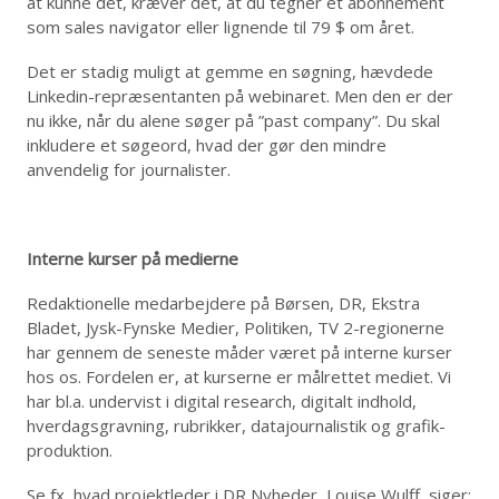
at kunne det, kræver det, at du tegner et abonnement
som sales navigator eller lignende til 79 $ om året.
Det er stadig muligt at gemme en søgning, hævdede
Linkedin-repræsentanten på webinaret. Men den er der
nu ikke, når du alene søger på ”past company”. Du skal
inkludere et søgeord, hvad der gør den mindre
anvendelig for journalister.
Interne kurser på medierne
Redaktionelle medarbejdere på Børsen, DR, Ekstra
Bladet, Jysk-Fynske Medier, Politiken, TV 2-regionerne
har gennem de seneste måder været på interne kurser
hos os. Fordelen er, at kurserne er målrettet mediet. Vi
har bl.a. undervist i digital research, digitalt indhold,
hverdagsgravning, rubrikker, datajournalistik og grafik-
produktion.
Se fx, hvad projektleder i DR Nyheder, Louise Wulff, siger: