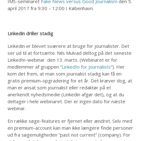
IMS-seminaret
Fake News versus Good Journalism
den 5.
april 2017 fra 9:30 – 12:00 I København.
Linkedin driller stadig
Linkedin er blevet sværere at bruge for journalister. Det
ser ud til at fortsætte. Nils Mulvad deltog på det seneste
LinkedIn-webinar den 13. marts. (Webinaret er for
medlemmer af gruppen “
LinkedIn for Journalists
“). Her
kom det frem, at man som journalist stadig kan få en
gratis premium-opgradering for et år. Det kræver dog, at
man er ansat som journalist eller redaktør på et
anerkendt nyhedsmedie (Linkedin afgør det), og at du
deltager i hele webinaret. Der er ingen dato for næste
webinar.
En række søge-features er fjernet eller ændret. Selv med
en premium-account kan man ikke længere finde personer
ud fra søgemuligheden ”past not current” (company). For