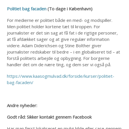
Politiet bag facaden
(To dage i København)
For medierne er politiet både en med- og modspiller.
Men politiet holder kortene tæt til kroppen. For
journalister er det sin sag at få fat i de rigtige personer,
at få afdækket sager og at give regulær information
videre. Adam Diderichsen og Stine Bolther giver
journalister redskaber til bedre – i en globaliseret tid – at
forstå politiets arbejde og opbygning. For borgerne
handler det om de nære ting, og dem ser vi også på.
https://www.kaasogmulvad.dk/forside/kurser/politiet-
bag-facaden/
Andre nyheder:
Godt råd: Sikker kontakt gennem Facebook
Har man først lokaliseret en mulig kilde eller case gennem