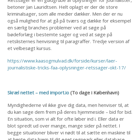
betoner Jan Lauridtsen. Helt oplagt er der de store
kriminalsager, som alle medier dækker. Men der er nu
også mulighed for at gå på tværs og dække for eksempel
en særlig branches problemer ved at søge på
bødeforlæg i bestemte sager og ved at søge på
retslisternes henvisning til paragraffer. Tredje version af
et velbesøgt kursus.
https://www.kaasogmulvad.dk/forside/kurser/laer-
journalistiske-tricks-faa-oplysninger-retssager-okt-17/
Skræl nettet – med import.io
(To dage i København)
Myndighederne vil ikke give dig data, men henviser til, at
du kan søge dem frem på deres hjemmeside – bid for bid.
En situation, som vi alt for ofte løber ind i. Eller data er
blot spredt ud over mange, mange sider på nettet. I
begge situationer bliver vi nødt til at sætte en maskine til
at hente data hjem til dit eget regneark eller database.