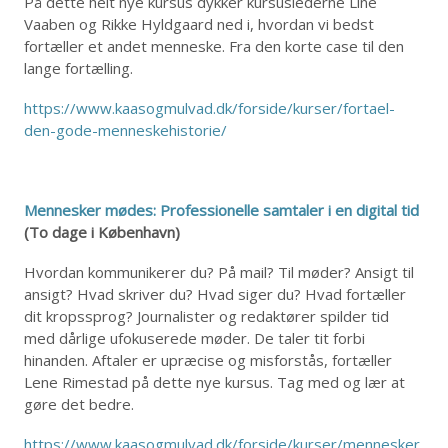
På dette helt nye kursus dykker kursuslederne Line
Vaaben og Rikke Hyldgaard ned i, hvordan vi bedst
fortæller et andet menneske. Fra den korte case til den
lange fortælling.
https://www.kaasogmulvad.dk/forside/kurser/fortael-
den-gode-menneskehistorie/
Mennesker mødes: Professionelle samtaler i en digital tid
(To dage i København)
Hvordan kommunikerer du? På mail? Til møder? Ansigt til
ansigt? Hvad skriver du? Hvad siger du? Hvad fortæller
dit kropssprog? Journalister og redaktører spilder tid
med dårlige ufokuserede møder. De taler tit forbi
hinanden. Aftaler er upræcise og misforstås, fortæller
Lene Rimestad på dette nye kursus. Tag med og lær at
gøre det bedre.
https://www.kaasogmulvad.dk/forside/kurser/mennesker