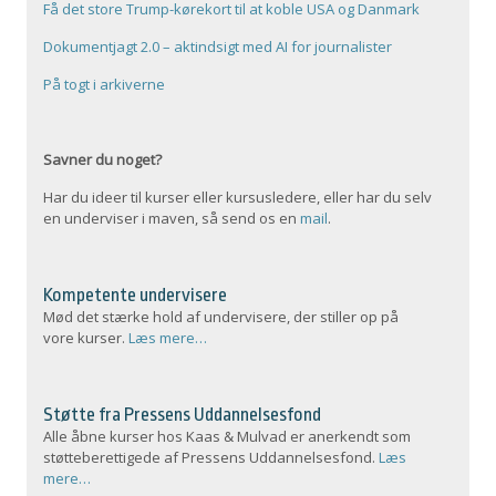
Få det store Trump-kørekort til at koble USA og Danmark
Dokumentjagt 2.0 – aktindsigt med AI for journalister
På togt i arkiverne
Savner du noget?
Har du ideer til kurser eller kursusledere, eller har du selv
en underviser i maven, så send os en
mail
.
Kompetente undervisere
Mød det stærke hold af undervisere, der stiller op på
vore kurser.
Læs mere…
Støtte fra Pressens Uddannelsesfond
Alle åbne kurser hos Kaas & Mulvad er anerkendt som
støtteberettigede af Pressens Uddannelsesfond.
Læs
mere…