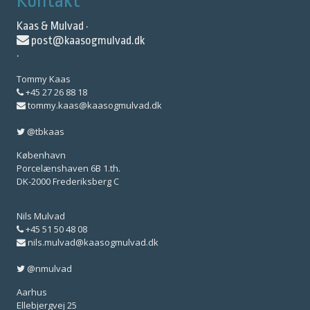
Kontakt
Kaas & Mulvad ·
post@kaasogmulvad.dk
·
Tommy Kaas
+45 27 26 88 18
tommy.kaas@kaasogmulvad.dk
@tbkaas
København
Porcelænshaven 6B 1.th.
DK-2000 Frederiksberg C
Nils Mulvad
+45 51 50 48 08
nils.mulvad@kaasogmulvad.dk
@nmulvad
Aarhus
Ellebjergvej 25