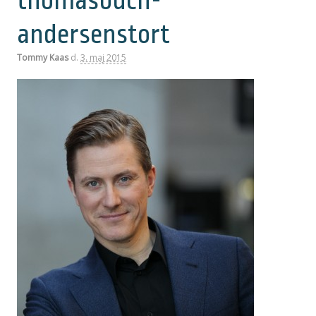
thomasbuch-
andersenstort
Tommy Kaas
d.
3. maj 2015