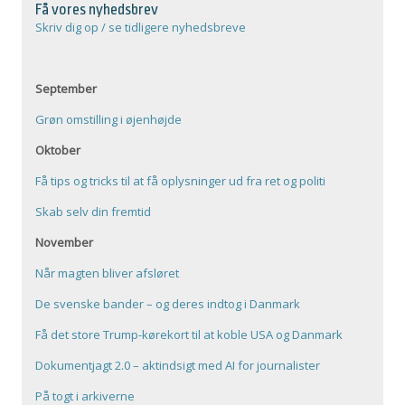
Få vores nyhedsbrev
Skriv dig op / se tidligere nyhedsbreve
September
Grøn omstilling i øjenhøjde
Oktober
Få tips og tricks til at få oplysninger ud fra ret og politi
Skab selv din fremtid
November
Når magten bliver afsløret
De svenske bander – og deres indtog i Danmark
Få det store Trump-kørekort til at koble USA og Danmark
Dokumentjagt 2.0 – aktindsigt med AI for journalister
På togt i arkiverne