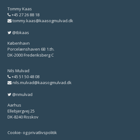
Tommy Kaas
+45 27 26 88 18
tommy.kaas@kaasogmulvad.dk
@tbkaas
København
Porcelænshaven 6B 1.th.
DK-2000 Frederiksberg C
Nils Mulvad
+45 51 50 48 08
nils.mulvad@kaasogmulvad.dk
@nmulvad
Aarhus
Ellebjergvej 25
DK-8240 Risskov
Cookie- og privatlivspolitik