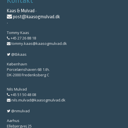
Kontakt
Kaas & Mulvad ·
post@kaasogmulvad.dk
·
Tommy Kaas
+45 27 26 88 18
tommy.kaas@kaasogmulvad.dk
@tbkaas
København
Porcelænshaven 6B 1.th.
DK-2000 Frederiksberg C
Nils Mulvad
+45 51 50 48 08
nils.mulvad@kaasogmulvad.dk
@nmulvad
Aarhus
Ellebjergvej 25