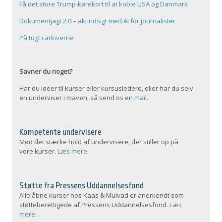
Få det store Trump-kørekort til at koble USA og Danmark
Dokumentjagt 2.0 – aktindsigt med AI for journalister
På togt i arkiverne
Savner du noget?
Har du ideer til kurser eller kursusledere, eller har du selv
en underviser i maven, så send os en
mail
.
Kompetente undervisere
Mød det stærke hold af undervisere, der stiller op på
vore kurser.
Læs mere…
Støtte fra Pressens Uddannelsesfond
Alle åbne kurser hos Kaas & Mulvad er anerkendt som
støtteberettigede af Pressens Uddannelsesfond.
Læs
mere…