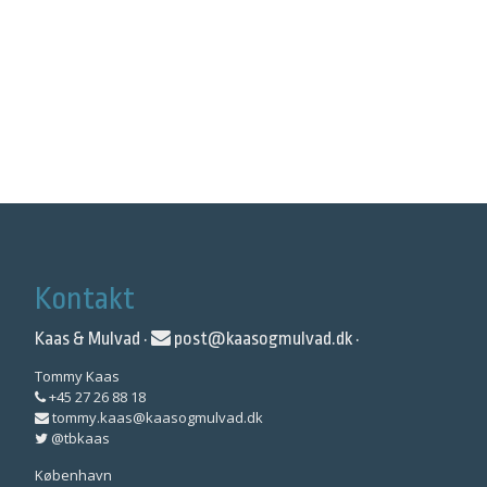
Kontakt
Kaas & Mulvad ·
post@kaasogmulvad.dk
·
Tommy Kaas
+45 27 26 88 18
tommy.kaas@kaasogmulvad.dk
@tbkaas
København