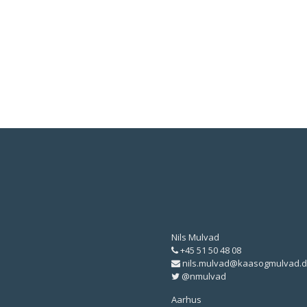
Nils Mulvad
+45 51 50 48 08
nils.mulvad@kaasogmulvad.d
@nmulvad
Aarhus