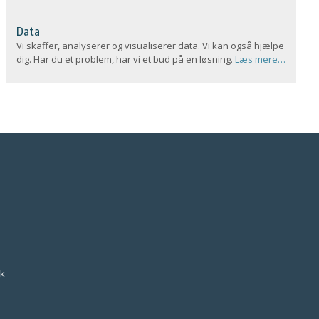
Data
Vi skaffer, analyserer og visualiserer data. Vi kan også hjælpe
dig. Har du et problem, har vi et bud på en løsning.
Læs mere…
k