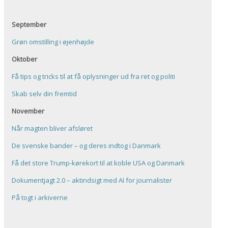
September
Grøn omstilling i øjenhøjde
Oktober
Få tips og tricks til at få oplysninger ud fra ret og politi
Skab selv din fremtid
November
Når magten bliver afsløret
De svenske bander – og deres indtog i Danmark
Få det store Trump-kørekort til at koble USA og Danmark
Dokumentjagt 2.0 – aktindsigt med AI for journalister
På togt i arkiverne