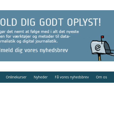
Onlinekurser
Nyheder
Få vores nyhedsbrev
Om os