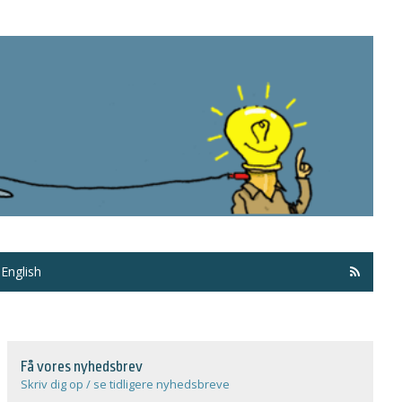
Få ma
English
Få vores nyhedsbrev
Skriv dig op / se tidligere nyhedsbreve