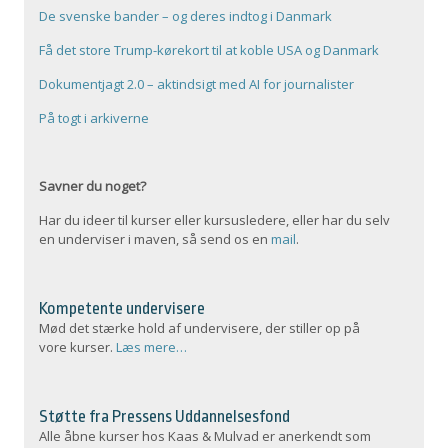
De svenske bander – og deres indtog i Danmark
Få det store Trump-kørekort til at koble USA og Danmark
Dokumentjagt 2.0 – aktindsigt med AI for journalister
På togt i arkiverne
Savner du noget?
Har du ideer til kurser eller kursusledere, eller har du selv
en underviser i maven, så send os en
mail
.
Kompetente undervisere
Mød det stærke hold af undervisere, der stiller op på
vore kurser.
Læs mere…
Støtte fra Pressens Uddannelsesfond
Alle åbne kurser hos Kaas & Mulvad er anerkendt som