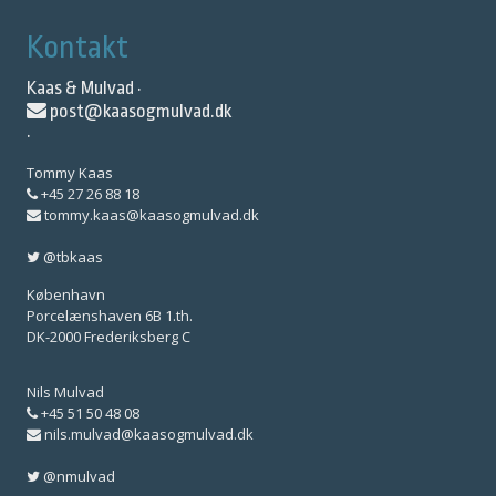
Kontakt
Kaas & Mulvad ·
post@kaasogmulvad.dk
·
Tommy Kaas
+45 27 26 88 18
tommy.kaas@kaasogmulvad.dk
@tbkaas
København
Porcelænshaven 6B 1.th.
DK-2000 Frederiksberg C
Nils Mulvad
+45 51 50 48 08
nils.mulvad@kaasogmulvad.dk
@nmulvad