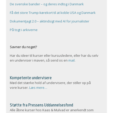
De svenske bander – og deres indtog i Danmark
Få det store Trump-kørekort til at koble USA og Danmark
Dokumentjagt 2.0 – aktindsigt med AI for journalister
På togt i arkiverne
Savner du noget?
Har du ideer til kurser eller kursusledere, eller har du selv
en underviser i maven, så send os en
mail
.
Kompetente undervisere
Mød det stærke hold af undervisere, der stiller op på
vore kurser.
Læs mere…
Støtte fra Pressens Uddannelsesfond
Alle åbne kurser hos Kaas & Mulvad er anerkendt som