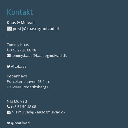
Kontakt
Kaas & Mulvad ·
post@kaasogmulvad.dk
·
Tommy Kaas
+45 27 26 88 18
tommy.kaas@kaasogmulvad.dk
@tbkaas
København
Porcelænshaven 6B 1.th.
DK-2000 Frederiksberg C
Nils Mulvad
+45 51 50 48 08
nils.mulvad@kaasogmulvad.dk
@nmulvad