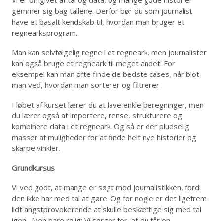
gemmer sig bag tallene. Derfor bør du som journalist
have et basalt kendskab til, hvordan man bruger et
regnearksprogram.
Man kan selvfølgelig regne i et regneark, men journalister
kan også bruge et regneark til meget andet. For
eksempel kan man ofte finde de bedste cases, når blot
man ved, hvordan man sorterer og filtrerer.
I løbet af kurset lærer du at lave enkle beregninger, men
du lærer også at importere, rense, strukturere og
kombinere data i et regneark. Og så er der pludselig
masser af muligheder for at finde helt nye historier og
skarpe vinkler.
Grundkursus
Vi ved godt, at mange er søgt mod journalistikken, fordi
den ikke har med tal at gøre. Og for nogle er det ligefrem
lidt angstprovokerende at skulle beskæftige sig med tal
igen. Men bare rolig: Vi sørger for, at du får en