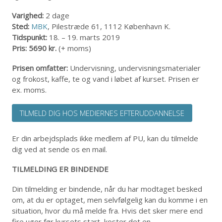
Varighed:
2 dage
Sted:
MBK
, Pilestræde 61, 1112 København K.
Tidspunkt:
18. – 19. marts 2019
Pris: 5690 kr.
(+ moms)
Prisen omfatter:
Undervisning, undervisningsmaterialer
og frokost, kaffe, te og vand i løbet af kurset. Prisen er
ex. moms.
TILMELD DIG HOS MEDIERNES EFTERUDDANNELSE
Er din arbejdsplads ikke medlem af PU, kan du tilmelde
dig ved at sende os en mail.
TILMELDING ER BINDENDE
Din tilmelding er bindende, når du har modtaget besked
om, at du er optaget, men selvfølgelig kan du komme i en
situation, hvor du må melde fra. Hvis det sker mere end
fire uger før kursets start, koster det en