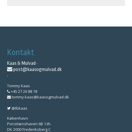
Kontakt
Kaas & Mulvad ·
post@kaasogmulvad.dk
·
Tommy Kaas
+45 27 26 88 18
tommy.kaas@kaasogmulvad.dk
@tbkaas
København
Porcelænshaven 6B 1.th.
DK-2000 Frederiksberg C