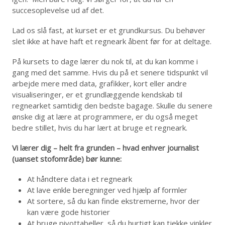
succesoplevelse ud af det.
Lad os slå fast, at kurset er et grundkursus. Du behøver
slet ikke at have haft et regneark åbent før for at deltage.
På kursets to dage lærer du nok til, at du kan komme i
gang med det samme. Hvis du på et senere tidspunkt vil
arbejde mere med data, grafikker, kort eller andre
visualiseringer, er et grundlæggende kendskab til
regnearket samtidig den bedste bagage. Skulle du senere
ønske dig at lære at programmere, er du også meget
bedre stillet, hvis du har lært at bruge et regneark.
Vi lærer dig – helt fra grunden – hvad enhver journalist
(uanset stofområde) bør kunne:
At håndtere data i et regneark
At lave enkle beregninger ved hjælp af formler
At sortere, så du kan finde ekstremerne, hvor der
kan være gode historier
At bruge pivottabeller, så du hurtigt kan tjekke vinkler