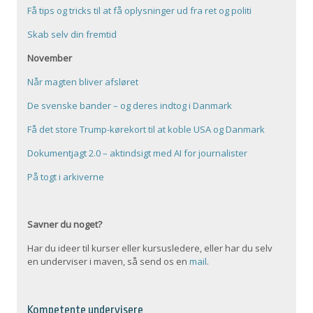
Få tips og tricks til at få oplysninger ud fra ret og politi
Skab selv din fremtid
November
Når magten bliver afsløret
De svenske bander – og deres indtog i Danmark
Få det store Trump-kørekort til at koble USA og Danmark
Dokumentjagt 2.0 – aktindsigt med AI for journalister
På togt i arkiverne
Savner du noget?
Har du ideer til kurser eller kursusledere, eller har du selv
en underviser i maven, så send os en
mail
.
Kompetente undervisere