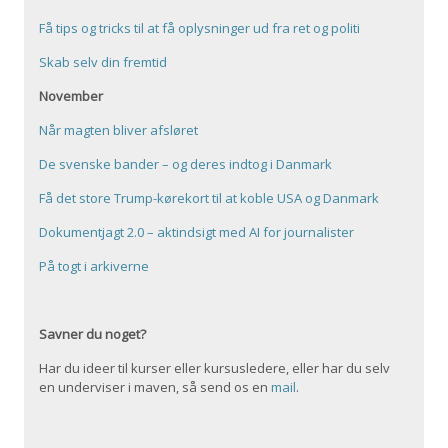
Få tips og tricks til at få oplysninger ud fra ret og politi
Skab selv din fremtid
November
Når magten bliver afsløret
De svenske bander – og deres indtog i Danmark
Få det store Trump-kørekort til at koble USA og Danmark
Dokumentjagt 2.0 – aktindsigt med AI for journalister
På togt i arkiverne
Savner du noget?
Har du ideer til kurser eller kursusledere, eller har du selv
en underviser i maven, så send os en
mail
.