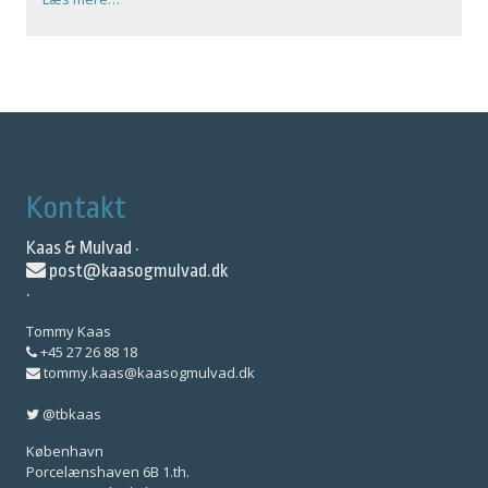
Kontakt
Kaas & Mulvad ·
post@kaasogmulvad.dk
·
Tommy Kaas
+45 27 26 88 18
tommy.kaas@kaasogmulvad.dk
@tbkaas
København
Porcelænshaven 6B 1.th.