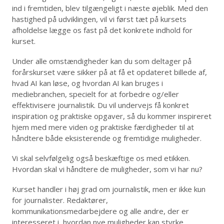
ind i fremtiden, blev tilgængeligt i næste øjeblik. Med den
hastighed på udviklingen, vil vi først tæt på kursets
afholdelse lægge os fast på det konkrete indhold for
kurset.
Under alle omstændigheder kan du som deltager på
forårskurset være sikker på at få et opdateret billede af,
hvad AI kan løse, og hvordan AI kan bruges i
mediebranchen, specielt for at forbedre og/eller
effektivisere journalistik. Du vil undervejs få konkret
inspiration og praktiske opgaver, så du kommer inspireret
hjem med mere viden og praktiske færdigheder til at
håndtere både eksisterende og fremtidige muligheder.
Vi skal selvfølgelig også beskæftige os med etikken.
Hvordan skal vi håndtere de muligheder, som vi har nu?
Kurset handler i høj grad om journalistik, men er ikke kun
for journalister. Redaktører,
kommunikationsmedarbejdere og alle andre, der er
interesseret i, hvordan nye muligheder kan styrke