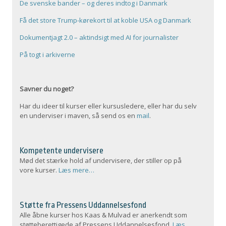
De svenske bander – og deres indtog i Danmark
Få det store Trump-kørekort til at koble USA og Danmark
Dokumentjagt 2.0 – aktindsigt med AI for journalister
På togt i arkiverne
Savner du noget?
Har du ideer til kurser eller kursusledere, eller har du selv
en underviser i maven, så send os en
mail
.
Kompetente undervisere
Mød det stærke hold af undervisere, der stiller op på
vore kurser.
Læs mere…
Støtte fra Pressens Uddannelsesfond
Alle åbne kurser hos Kaas & Mulvad er anerkendt som
støtteberettigede af Pressens Uddannelsesfond.
Læs