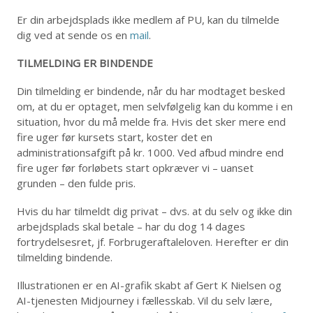
Er din arbejdsplads ikke medlem af PU, kan du tilmelde
dig ved at sende os en
mail
.
TILMELDING ER BINDENDE
Din tilmelding er bindende, når du har modtaget besked
om, at du er optaget, men selvfølgelig kan du komme i en
situation, hvor du må melde fra. Hvis det sker mere end
fire uger før kursets start, koster det en
administrationsafgift på kr. 1000. Ved afbud mindre end
fire uger før forløbets start opkræver vi – uanset
grunden – den fulde pris.
Hvis du har tilmeldt dig privat – dvs. at du selv og ikke din
arbejdsplads skal betale – har du dog 14 dages
fortrydelsesret, jf. Forbrugeraftaleloven. Herefter er din
tilmelding bindende.
Illustrationen er en AI-grafik skabt af Gert K Nielsen og
AI-tjenesten Midjourney i fællesskab. Vil du selv lære,