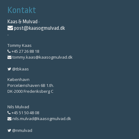
Kontakt
Kaas & Mulvad ·
post@kaasogmulvad.dk
·
Tommy Kaas
+45 27 26 88 18
tommy.kaas@kaasogmulvad.dk
@tbkaas
København
Porcelænshaven 6B 1.th.
DK-2000 Frederiksberg C
Nils Mulvad
+45 51 50 48 08
nils.mulvad@kaasogmulvad.dk
@nmulvad