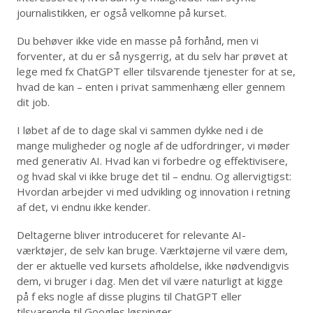
journalistikken, er også velkomne på kurset.
Du behøver ikke vide en masse på forhånd, men vi
forventer, at du er så nysgerrig, at du selv har prøvet at
lege med fx ChatGPT eller tilsvarende tjenester for at se,
hvad de kan – enten i privat sammenhæng eller gennem
dit job.
I løbet af de to dage skal vi sammen dykke ned i de
mange muligheder og nogle af de udfordringer, vi møder
med generativ AI. Hvad kan vi forbedre og effektivisere,
og hvad skal vi ikke bruge det til – endnu. Og allervigtigst:
Hvordan arbejder vi med udvikling og innovation i retning
af det, vi endnu ikke kender.
Deltagerne bliver introduceret for relevante AI-
værktøjer, de selv kan bruge. Værktøjerne vil være dem,
der er aktuelle ved kursets afholdelse, ikke nødvendigvis
dem, vi bruger i dag. Men det vil være naturligt at kigge
på f eks nogle af disse plugins til ChatGPT eller
tilsvarende til Googles løsninger.