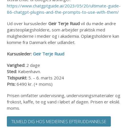
https://www.chatgptguide.ai/2023/05/20/ultimate-guide-
86-chatgpt-plugins-and-the-prompts-to-use-with-them/
Ud over kursusleder
Geir Terje Ruud
vil du møde andre
gæsteoplægsholdere, som arbejder praktisk med
mulighederne i medier og i akademia. Oplægsholdere kan
komme fra Danmark eller udlandet.
Kursusleder:
Geir Terje Ruud
Varighed:
2 dage
Sted:
København.
Tidspunkt:
5. – 6. marts 2024
Pris:
6490 kr. (+ moms)
Prisen omfatter undervisning, undervisningsmaterialer og
frokost, kaffe, te og vand i løbet af dagen. Prisen er ekskl.
moms.
TILMELD DIG HOS MEDIERNES EFTERUDDANNELSE