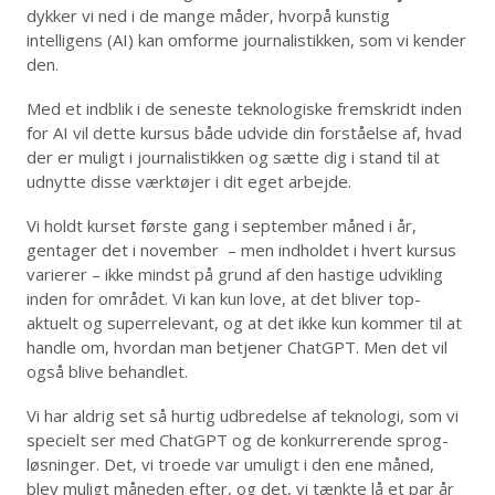
dykker vi ned i de mange måder, hvorpå kunstig
intelligens (AI) kan omforme journalistikken, som vi kender
den.
Med et indblik i de seneste teknologiske fremskridt inden
for AI vil dette kursus både udvide din forståelse af, hvad
der er muligt i journalistikken og sætte dig i stand til at
udnytte disse værktøjer i dit eget arbejde.
Vi holdt kurset første gang i september måned i år,
gentager det i november – men indholdet i hvert kursus
varierer – ikke mindst på grund af den hastige udvikling
inden for området. Vi kan kun love, at det bliver top-
aktuelt og superrelevant, og at det ikke kun kommer til at
handle om, hvordan man betjener ChatGPT. Men det vil
også blive behandlet.
Vi har aldrig set så hurtig udbredelse af teknologi, som vi
specielt ser med ChatGPT og de konkurrerende sprog-
løsninger. Det, vi troede var umuligt i den ene måned,
blev muligt måneden efter, og det, vi tænkte lå et par år