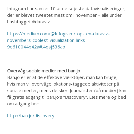
Infogram har samlet 10 af de sejeste datavisualiseringer,
der er blevet tweetet mest om i november – alle under
hashtagget #dataviz.
https://medium.com/@Infogram/top-ten-dataviz-
novembers-coolest-visualization-links-
9e610044b42a#.4qsj536ao
Overvåg sociale medier med ban.jo
Ban.jo er er af de effektive værktøjer, man kan bruge,
hvis man vil overvåge lokations-taggede aktiviteter på
sociale medier, mens de sker. Journalister (på medier) kan
få gratis adgang til ban.jo’s ”Discovery”. Læs mere og bed
om adgang her:
http://ban.jo/discovery