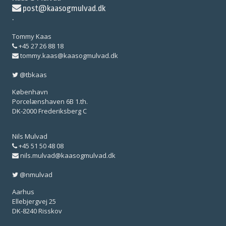
post@kaasogmulvad.dk
·
Tommy Kaas
+45 27 26 88 18
tommy.kaas@kaasogmulvad.dk
@tbkaas
København
Porcelænshaven 6B 1.th.
DK-2000 Frederiksberg C
Nils Mulvad
+45 51 50 48 08
nils.mulvad@kaasogmulvad.dk
@nmulvad
Aarhus
Ellebjergvej 25
DK-8240 Risskov