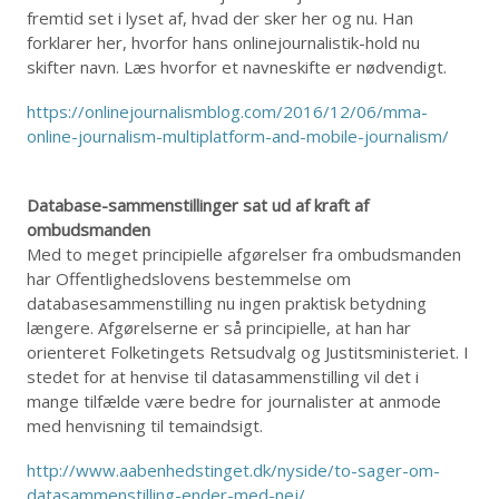
fremtid set i lyset af, hvad der sker her og nu. Han
forklarer her, hvorfor hans onlinejournalistik-hold nu
skifter navn. Læs hvorfor et navneskifte er nødvendigt.
https://onlinejournalismblog.com/2016/12/06/mma-
online-journalism-multiplatform-and-mobile-journalism/
Database-sammenstillinger sat ud af kraft af
ombudsmanden
Med to meget principielle afgørelser fra ombudsmanden
har Offentlighedslovens bestemmelse om
databasesammenstilling nu ingen praktisk betydning
længere. Afgørelserne er så principielle, at han har
orienteret Folketingets Retsudvalg og Justitsministeriet. I
stedet for at henvise til datasammenstilling vil det i
mange tilfælde være bedre for journalister at anmode
med henvisning til temaindsigt.
http://www.aabenhedstinget.dk/nyside/to-sager-om-
datasammenstilling-ender-med-nej/