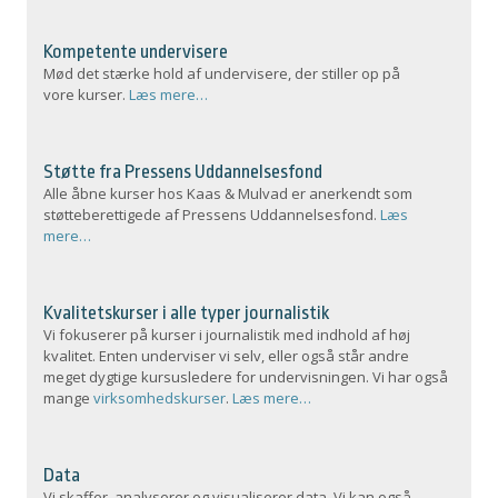
Kompetente undervisere
Mød det stærke hold af undervisere, der stiller op på
vore kurser.
Læs mere…
Støtte fra Pressens Uddannelsesfond
Alle åbne kurser hos Kaas & Mulvad er anerkendt som
støtteberettigede af Pressens Uddannelsesfond.
Læs
mere…
Kvalitetskurser i alle typer journalistik
Vi fokuserer på kurser i journalistik med indhold af høj
kvalitet. Enten underviser vi selv, eller også står andre
meget dygtige kursusledere for undervisningen. Vi har også
mange
virksomhedskurser
.
Læs mere…
Data
Vi skaffer, analyserer og visualiserer data. Vi kan også