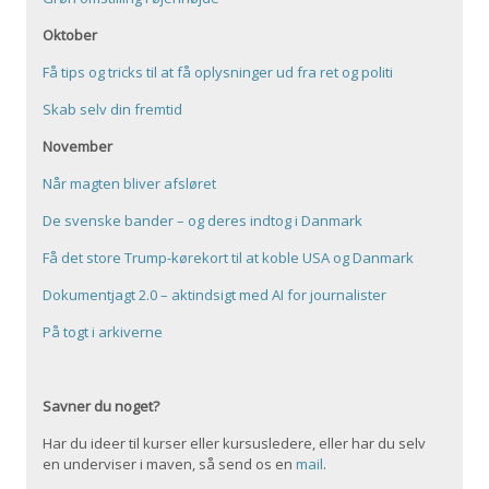
Oktober
Få tips og tricks til at få oplysninger ud fra ret og politi
Skab selv din fremtid
November
Når magten bliver afsløret
De svenske bander – og deres indtog i Danmark
Få det store Trump-kørekort til at koble USA og Danmark
Dokumentjagt 2.0 – aktindsigt med AI for journalister
På togt i arkiverne
Savner du noget?
Har du ideer til kurser eller kursusledere, eller har du selv
en underviser i maven, så send os en
mail
.