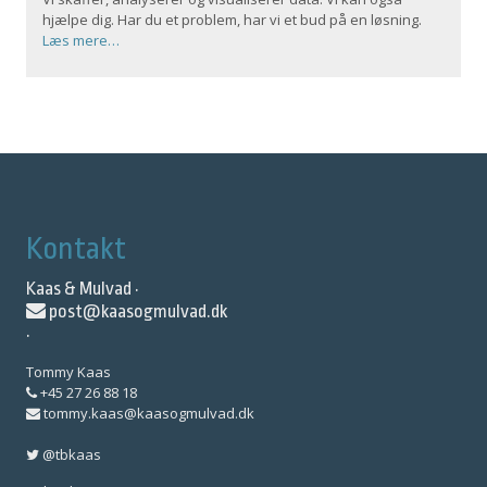
hjælpe dig. Har du et problem, har vi et bud på en løsning.
Læs mere…
Kontakt
Kaas & Mulvad ·
post@kaasogmulvad.dk
·
Tommy Kaas
+45 27 26 88 18
tommy.kaas@kaasogmulvad.dk
@tbkaas