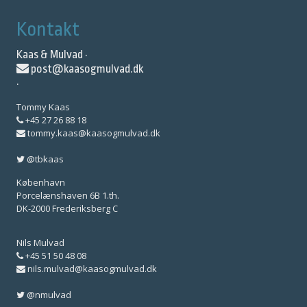
Kontakt
Kaas & Mulvad ·
post@kaasogmulvad.dk
·
Tommy Kaas
+45 27 26 88 18
tommy.kaas@kaasogmulvad.dk
@tbkaas
København
Porcelænshaven 6B 1.th.
DK-2000 Frederiksberg C
Nils Mulvad
+45 51 50 48 08
nils.mulvad@kaasogmulvad.dk
@nmulvad