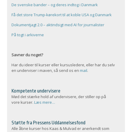
De svenske bander – og deres indtog i Danmark
Få det store Trump-kørekort til at koble USA og Danmark
Dokumentjagt 2.0 – aktindsigt med AI for journalister
På togt i arkiverne
Savner du noget?
Har du ideer til kurser eller kursusledere, eller har du selv
en underviser i maven, så send os en
mail
.
Kompetente undervisere
Mød det stærke hold af undervisere, der stiller op på
vore kurser.
Læs mere…
Støtte fra Pressens Uddannelsesfond
Alle åbne kurser hos Kaas & Mulvad er anerkendt som