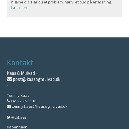
hjælpe dig. Har du et problem, har vi et bud på en løsning.
Læs mere…
Kontakt
Kaas & Mulvad ·
post@kaasogmulvad.dk
·
Tommy Kaas
+45 27 26 88 18
tommy.kaas@kaasogmulvad.dk
@tbkaas
København