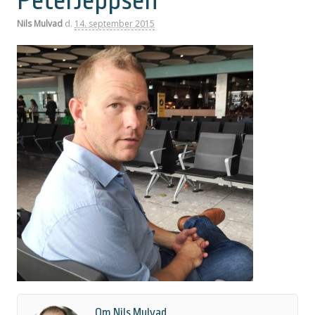
PeterJeppsen
Nils Mulvad
d.
14. september 2015
Om Nils Mulvad