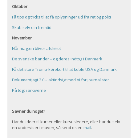
Oktober
Få tips og tricks til at få oplysninger ud fra ret og politi
Skab selv din fremtid
November
Når magten bliver afsløret
De svenske bander – og deres indtog i Danmark
Få det store Trump-kørekort til at koble USA og Danmark
Dokumentjagt 2.0 – aktindsigt med AI for journalister
På togt i arkiverne
Savner du noget?
Har du ideer til kurser eller kursusledere, eller har du selv
en underviser i maven, så send os en
mail
.