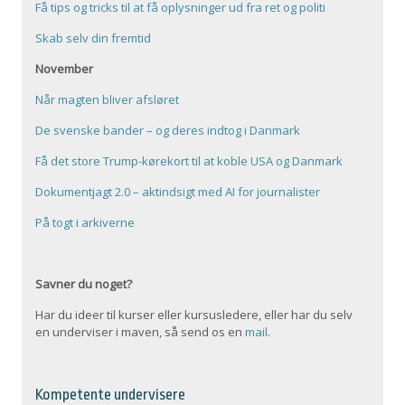
Få tips og tricks til at få oplysninger ud fra ret og politi
Skab selv din fremtid
November
Når magten bliver afsløret
De svenske bander – og deres indtog i Danmark
Få det store Trump-kørekort til at koble USA og Danmark
Dokumentjagt 2.0 – aktindsigt med AI for journalister
På togt i arkiverne
Savner du noget?
Har du ideer til kurser eller kursusledere, eller har du selv
en underviser i maven, så send os en
mail
.
Kompetente undervisere