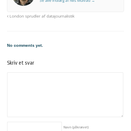
Se alle indlæg af Nils Mulvad
→
London sprudler af datajournalistik
No comments yet.
Skriv et svar
Navn
(påkrævet)