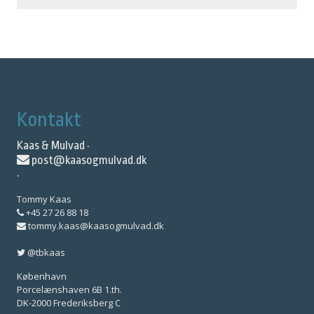
Kontakt
Kaas & Mulvad ·
post@kaasogmulvad.dk
·
Tommy Kaas
+45 27 26 88 18
tommy.kaas@kaasogmulvad.dk
@tbkaas
København
Porcelænshaven 6B 1.th.
DK-2000 Frederiksberg C