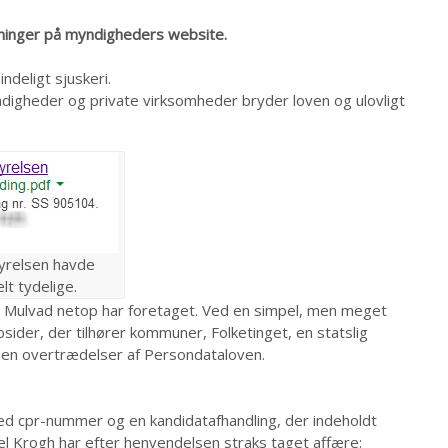
ysninger på myndigheders website.
ndeligt sjuskeri.
yndigheder og private virksomheder bryder loven og ulovligt
tyrelsen havde
lt tydelige.
s & Mulvad netop har foretaget. Ved en simpel, men meget
sider, der tilhører kommuner, Folketinget, en statslig
men overtrædelser af Persondataloven.
d cpr-nummer og en kandidatafhandling, der indeholdt
el Krogh har efter henvendelsen straks taget affære: