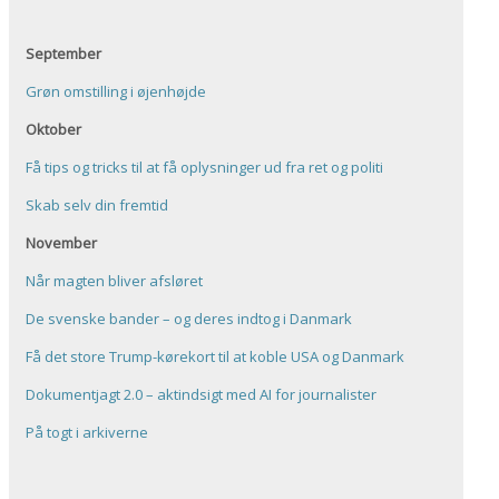
September
Grøn omstilling i øjenhøjde
Oktober
Få tips og tricks til at få oplysninger ud fra ret og politi
Skab selv din fremtid
November
Når magten bliver afsløret
De svenske bander – og deres indtog i Danmark
Få det store Trump-kørekort til at koble USA og Danmark
Dokumentjagt 2.0 – aktindsigt med AI for journalister
På togt i arkiverne