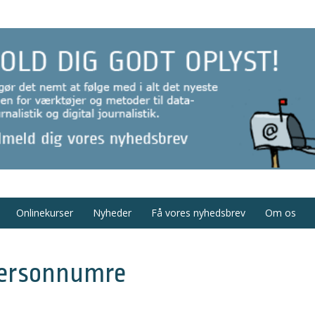
Onlinekurser
Nyheder
Få vores nyhedsbrev
Om os
personnumre