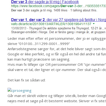
Leder man efter efter et personnummer, der jo er opbygget
skrive “010100…311299-0001…9999”
Anførselstegnene sørger for, at det hele bliver søgt som
Google er ikke perfekt, og vi får også en hel del andre tal 
kan man hurtigt præcisere sin søgning.
Hvis man fx tilføjer cpr OR personnummer OR “cpr-nummer” v
skal være et tal, der ligner et cpr-nummer. Der skal også i
Det kan fx se sådan ud:
Går man et skridt videre og tilføjer site:dk, beder man Googl
nøjes med at søge på ét bestemt website. Skriver vi fx site:f