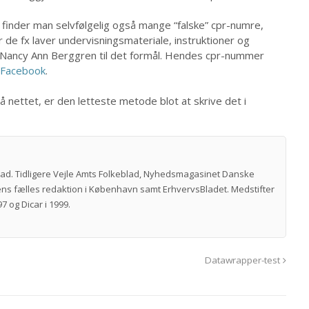
 finder man selvfølgelig også mange “falske” cpr-numre,
de fx laver undervisningsmateriale, instruktioner og
 Nancy Ann Berggren til det formål. Hendes cpr-nummer
Facebook
.
 nettet, er den letteste metode blot at skrive det i
vad. Tidligere Vejle Amts Folkeblad, Nyhedsmagasinet Danske
ns fælles redaktion i København samt ErhvervsBladet. Medstifter
7 og Dicar i 1999.
Datawrapper-test