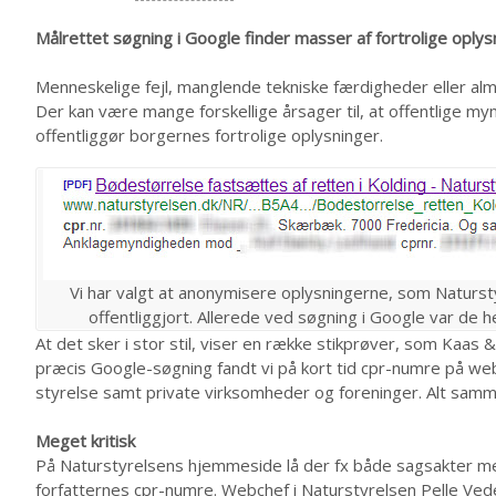
Målrettet søgning i Google finder masser af fortrolige opl
Menneskelige fejl, manglende tekniske færdigheder eller almi
Der kan være mange forskellige årsager til, at offentlige m
offentliggør borgernes fortrolige oplysninger.
Vi har valgt at anonymisere oplysningerne, som Naturs
offentliggjort. Allerede ved søgning i Google var de he
At det sker i stor stil, viser en række stikprøver, som Kaa
præcis Google-søgning fandt vi på kort tid cpr-numre på web
styrelse samt private virksomheder og foreninger. Alt sam
Meget kritisk
På Naturstyrelsens hjemmeside lå der fx både sagsakter me
forfatternes cpr-numre. Webchef i Naturstyrelsen Pelle Ved