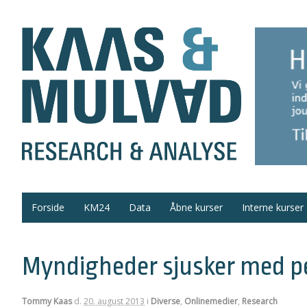
Forside
KM24
Data
Åbne kurser
Interne kurser
Myndigheder sjusker med 
Tommy Kaas
d.
20. august 2013
i
Diverse
,
Onlinemedier
,
Research