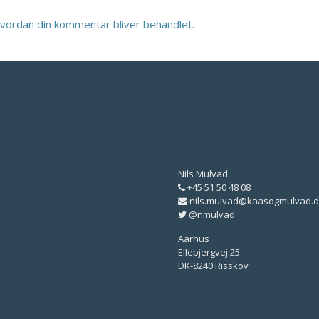
vordan din kommentar bliver behandlet
.
Nils Mulvad
+45 51 50 48 08
nils.mulvad@kaasogmulvad.d
@nmulvad
Aarhus
Ellebjergvej 25
DK-8240 Risskov