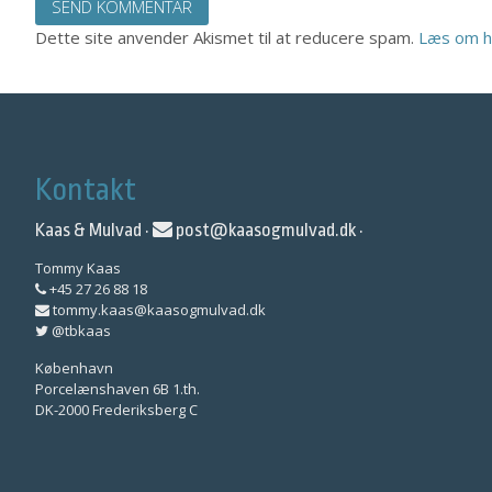
Dette site anvender Akismet til at reducere spam.
Læs om h
Kontakt
Kaas & Mulvad ·
post@kaasogmulvad.dk
·
Tommy Kaas
+45 27 26 88 18
tommy.kaas@kaasogmulvad.dk
@tbkaas
København
Porcelænshaven 6B 1.th.
DK-2000 Frederiksberg C