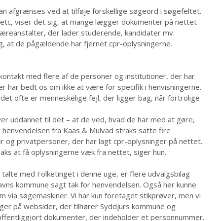
kan afgrænses ved at tilføje forskellige søgeord i søgefeltet.
 etc, viser det sig, at mange lægger dokumenter på nettet
læreanstalter, der lader studerende, kandidater mv.
ig, at de pågældende har fjernet cpr-oplysningerne.
kontakt med flere af de personer og institutioner, der har
er har bedt os om ikke at være for specifik i henvisningerne.
 det ofte er menneskelige fejl, der ligger bag, når fortrolige
liver uddannet til det – at de ved, hvad de har med at gøre,
ter henvendelsen fra Kaas & Mulvad straks satte fire
og privatpersoner, der har lagt cpr-oplysninger på nettet.
aks at få oplysningerne væk fra nettet, siger hun.
i talte med Folketinget i denne uge, er flere udvalgsbilag
avns kommune sagt tak for henvendelsen. Også her kunne
ia søgemaskiner. Vi har kun foretaget stikprøver, men vi
ger på websider, der tilhører Syddjurs kommune og
offentliggjort dokumenter, der indeholder et personnummer.