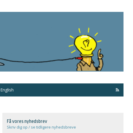
Få ma
English
Få vores nyhedsbrev
Skriv dig op / se tidligere nyhedsbreve