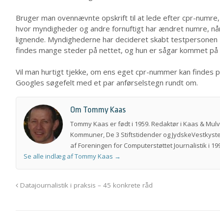
Bruger man ovennævnte opskrift til at lede efter cpr-numre,
hvor myndigheder og andre fornuftigt har ændret numre, når 
lignende. Myndighederne har decideret skabt testpersonen
findes mange steder på nettet, og hun er sågar kommet på
Vil man hurtigt tjekke, om ens eget cpr-nummer kan findes på
Googles søgefelt med et par anførselstegn rundt om.
Om Tommy Kaas
Tommy Kaas er født i 1959. Redaktør i Kaas & Mul
Kommuner, De 3 Stiftstidender og JydskeVestkyste
af Foreningen for Computerstøttet Journalistik i 199
Se alle indlæg af Tommy Kaas
→
Datajournalistik i praksis – 45 konkrete råd