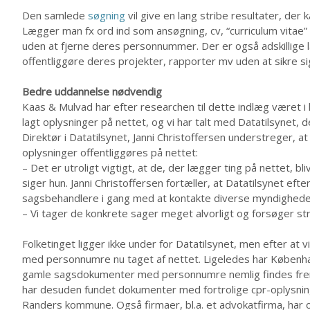
Den samlede
søgning
vil give en lang stribe resultater, der 
Lægger man fx ord ind som ansøgning, cv, “curriculum vitae”
uden at fjerne deres personnummer. Der er også adskillige 
offentliggøre deres projekter, rapporter mv uden at sikre s
Bedre uddannelse nødvendig
Kaas & Mulvad har efter researchen til dette indlæg været i 
lagt oplysninger på nettet, og vi har talt med Datatilsynet, d
Direktør i Datatilsynet, Janni Christoffersen understreger, at
oplysninger offentliggøres på nettet:
– Det er utroligt vigtigt, at de, der lægger ting på nettet, b
siger hun. Janni Christoffersen fortæller, at Datatilsynet ef
sagsbehandlere i gang med at kontakte diverse myndigheder 
– Vi tager de konkrete sager meget alvorligt og forsøger str
Folketinget ligger ikke under for Datatilsynet, men efter at v
med personnumre nu taget af nettet. Ligeledes har Københ
gamle sagsdokumenter med personnumre nemlig findes frem v
har desuden fundet dokumenter med fortrolige cpr-oplysnin
Randers kommune. Også firmaer, bl.a. et advokatfirma, har 