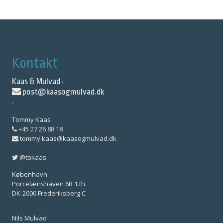
Kontakt
Kaas & Mulvad ·
post@kaasogmulvad.dk
·
Tommy Kaas
+45 27 26 88 18
tommy.kaas@kaasogmulvad.dk
@tbkaas
København
Porcelænshaven 6B 1.th.
DK-2000 Frederiksberg C
Nils Mulvad