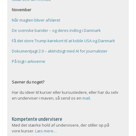
November
Når magten bliver afsløret
De svenske bander – og deres indtog i Danmark
Få det store Trump-kørekort til at koble USA og Danmark
Dokumentjagt 2.0 – aktindsigt med AI for journalister
På togt i arkiverne
Savner du noget?
Har du ideer til kurser eller kursusledere, eller har du selv
en underviser i maven, så send os en
mail
.
Kompetente undervisere
Mød det stærke hold af undervisere, der stiller op på
vore kurser.
Læs mere…