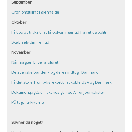
September
Grøn omstilling i øjenhøjde
Oktober
Få tips og tricks til at få oplysninger ud fra ret og politi
Skab selv din fremtid
November
Når magten bliver afsløret
De svenske bander – og deres indtog i Danmark
Få det store Trump-kørekort til at koble USA og Danmark
Dokumentjagt 2.0 – aktindsigt med AI for journalister
På togt i arkiverne
Savner du noget?