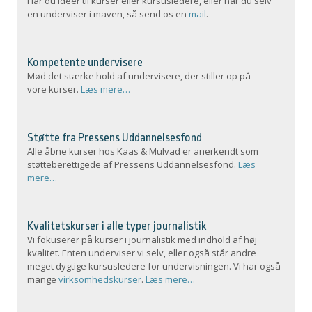
Har du ideer til kurser eller kursusledere, eller har du selv
en underviser i maven, så send os en
mail
.
Kompetente undervisere
Mød det stærke hold af undervisere, der stiller op på
vore kurser.
Læs mere…
Støtte fra Pressens Uddannelsesfond
Alle åbne kurser hos Kaas & Mulvad er anerkendt som
støtteberettigede af Pressens Uddannelsesfond.
Læs
mere…
Kvalitetskurser i alle typer journalistik
Vi fokuserer på kurser i journalistik med indhold af høj
kvalitet. Enten underviser vi selv, eller også står andre
meget dygtige kursusledere for undervisningen. Vi har også
mange
virksomhedskurser
.
Læs mere…