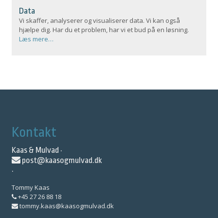
Data
Vi skaffer, analyserer og visualiserer data. Vi kan også
hjælpe dig. Har du et problem, har vi et bud på en løsning.
Læs mere…
Kontakt
Kaas & Mulvad ·
post@kaasogmulvad.dk
·
Tommy Kaas
+45 27 26 88 18
tommy.kaas@kaasogmulvad.dk